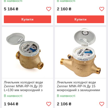
В наявності
В наявності
5 184
2 160
₴
₴
Купити
Купити
Лічильник холодної води
Лічильник холодної води
Zenner MNK-RP-N Ду 20
Zenner MNK-RP-N Ду 15
L=130 мм мокрохідний з
мокрохідний з захищеними
захищеними роликами
роликами
В наявності
В наявності
1 944
2 106
₴
₴