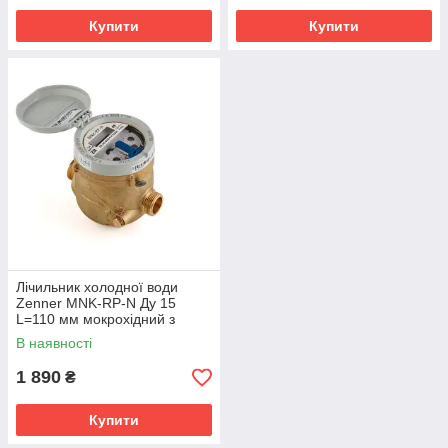
Купити
Купити
Лічильник холодної води
Zenner MNK-RP-N Ду 15
L=110 мм мокрохідний з
захищеними роликами
В наявності
1 890
₴
Купити