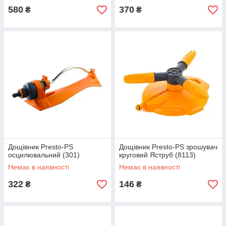
580
370
₴
₴
Дощівник Presto-PS
Дощівник Presto-PS зрошувач
осцилювальний (301)
круговий Яструб (8113)
Немає в наявності
Немає в наявності
322
146
₴
₴