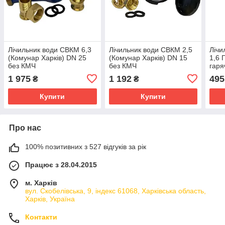
Лічильник води СВКМ 6,3
Лічильник води СВКМ 2,5
Лічи
(Комунар Харків) DN 25
(Комунар Харків) DN 15
1,6 
без КМЧ
без КМЧ
гаря
1 975
1 192
495
₴
₴
Купити
Купити
Про нас
100% позитивних з 527 відгуків за рік
Працює з 28.04.2015
м. Харків
вул. Скобелівська, 9, індекс 61068, Харківська область,
Харків, Україна
Контакти