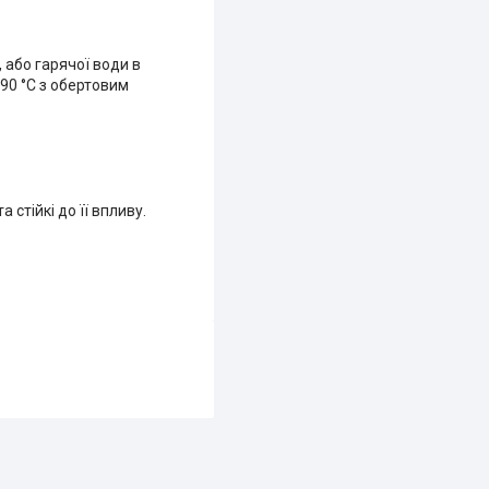
 або гарячої води в
 90 °C з обертовим
стійкі до її впливу.