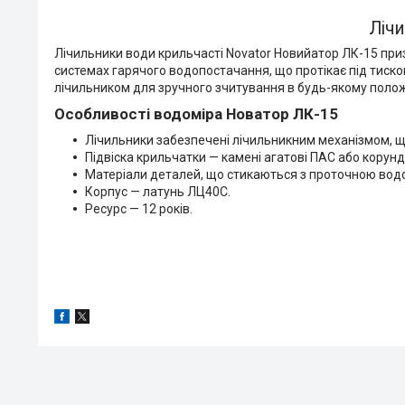
Лічи
Лічильники води крильчасті Novator Новийатор ЛК-15 приз
системах гарячого водопостачання, що протікає під тиском н
лічильником для зручного зчитування в будь-якому полож
Особливості водоміра Новатор ЛК-15
Лічильники забезпечені лічильникним механізмом, щ
Підвіска крильчатки — камені агатові ПАС або корунд
Матеріали деталей, що стикаються з проточною водою,
Корпус — латунь ЛЦ40С.
Ресурс — 12 років.