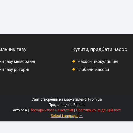
ильник газу
Купити, придбати насос
ки газу мембранні
Насоси циркуляційні
и газу роторні
Глибинні насоси
Сайт створений на маркетплейсі
Prom.ua
Продавець на Bigl.ua
GazVodA |
Поскаржитися на контент
|
Політика конфіденційності
Select Language
▼