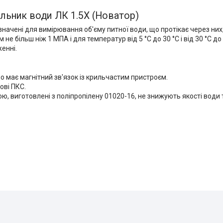
льник води ЛК 1.5Х (Новатор)
начені для вимірювання об'єму питної води, що протікає через них,
е більш ніж 1 МПА і для температур від 5 °C до 30 °C і від 30 °C до
енні.
о має магнітний зв'язок із крильчастим пристроєм.
ові ПКС.
 виготовлені з поліпропілену 01020-16, не знижують якості води та 