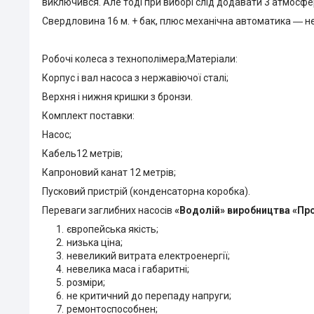
виключився. Але тоді при виборі слід додавати 3 атмос
Свердловина 16 м. + бак, плюс механічна автоматика ― не
Робочі колеса з технополімера;Матеріали:
Корпус і вал насоса з нержавіючої сталі;
Верхня і нижня кришки з бронзи.
Комплект поставки:
Насос;
Кабель12 метрів;
Капроновий канат 12 метрів;
Пусковий пристрій (конденсаторна коробка).
Переваги заглибних насосів
«Водолій» виробництва «П
європейська якість;
низька ціна;
невеликий витрата електроенергії;
невелика маса і габаритні;
розміри;
не критичний до перепаду напруги;
ремонтоспособнен;