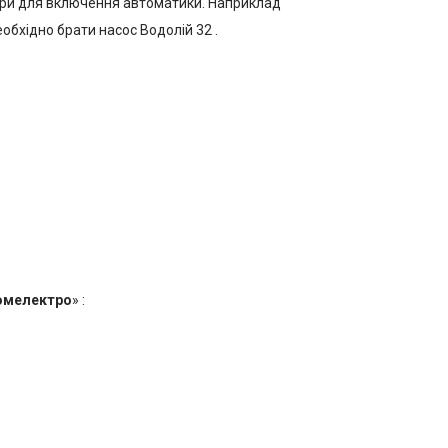
фери для включення автоматики. Наприклад
обхідно брати насос Водолій 32 .
ромелектро
» :