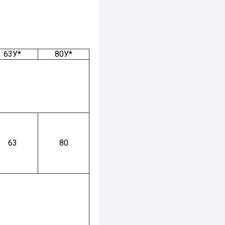
63У*
80У*
63
80