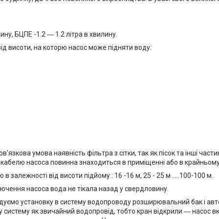
ину, БЦПЕ -1.2 ― 1.2 літра в хвилину.
ід висоти, на которю насос може підняти воду:
в'язкова умова наявність фільтра з сітки, так як пісок та інші час
 кабелю насоса повинна знаходиться в приміщенні або в крайньому
алежності від висоти підйому : 16 -16 м, 25 - 25 м .....100-100 м.
лючення насоса вода не тікала назад у свердловину.
уємо установку в систему водопроводу розширювальний бак і авто
 систему як звичайний водопровід, тобто кран відкрили ― насос 