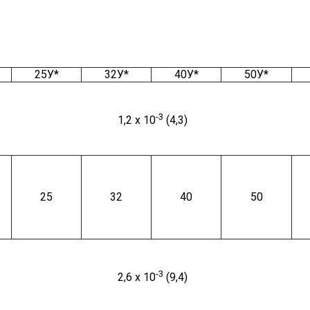
25У*
32У*
40У*
50У*
-3
1,2 х 10
(4,3)
25
32
40
50
-3
2,6 х 10
(9,4)