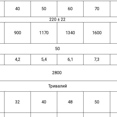
40
50
60
70
220 ± 22
900
1170
1340
1600
50
4,2
5,4
6,1
7,3
2800
Тривалий
32
40
48
50