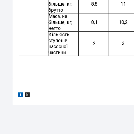
більше, кг,
8,8
11
брутто
Маса, не
більше, кг,
8,1
10,2
нетто
Кількість
ступенів
2
3
насосної
частини.