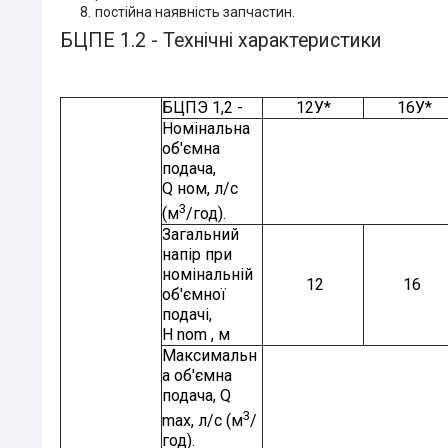
постійна наявність запчастин.
БЦПЕ 1.2 - Технічні характеристики
БЦПЭ 1,2 -
12У*
16У*
Номінальна
об'ємна
подача,
Q ном, л/с
3
(м
/год).
Загальний
напір при
номінальній
12
16
об'ємної
подачі,
H nom , м
Максимальн
а об'ємна
подача, Q
3
max, л/с (м
/
год).