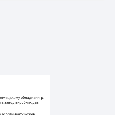
 німецькому обладнанні р.
рма завод виробник дає
го асортименту кожен