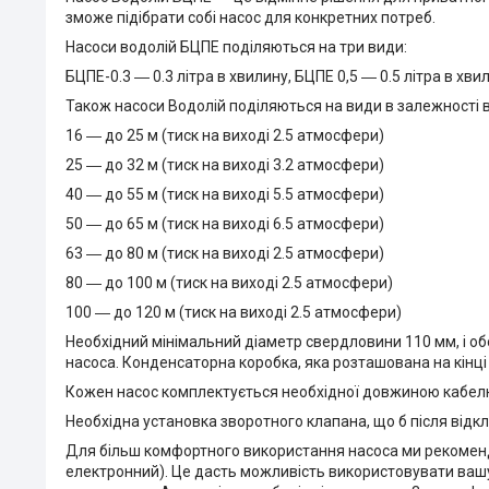
зможе підібрати собі насос для конкретних потреб.
Насоси водолій БЦПЕ поділяються на три види:
БЦПЕ-0.3 ― 0.3 літра в хвилину, БЦПЕ 0,5 ― 0.5 літра в хвил
Також насоси Водолій поділяються на види в залежності в
16 ― до 25 м (тиск на виході 2.5 атмосфери)
25 ― до 32 м (тиск на виході 3.2 атмосфери)
40 ― до 55 м (тиск на виході 5.5 атмосфери)
50 ― до 65 м (тиск на виході 6.5 атмосфери)
63 ― до 80 м (тиск на виході 2.5 атмосфери)
80 ― до 100 м (тиск на виході 2.5 атмосфери)
100 ― до 120 м (тиск на виході 2.5 атмосфери)
Необхідний мінімальний діаметр свердловини 110 мм, і обо
насоса. Конденсаторна коробка, яка розташована на кінці
Кожен насос комплектується необхідної довжиною кабелю в з
Необхідна установка зворотного клапана, що б після відк
Для більш комфортного використання насоса ми рекоменд
електронний). Це дасть можливість використовувати вашу