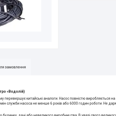
для замовлення
тро «Водолій)
чому перевершує китайські аналоги. Насос повністю виробляється на
рмін служби насоса не менше 6 років або 6000 годин роботи. Не да
 будинку, дачі або невеликого виробництва. В увазі свого велико