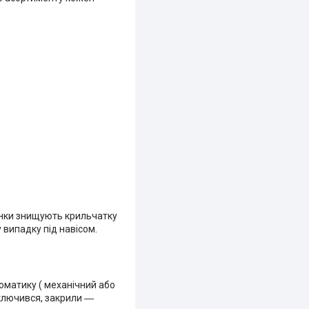
тинки знищують крильчатку
 випадку під навісом.
матику ( механічний або
включився, закрили ―