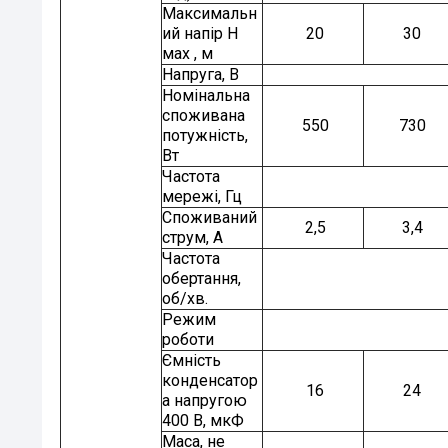
Максимальн
ий напір H
20
30
мах , м
Напруга, В
Номінальна
споживана
550
730
потужність,
Вт
Частота
мережі, Гц
Споживаний
2,5
3,4
струм, А
Частота
обертання,
об/хв.
Режим
роботи
Ємність
конденсатор
16
24
а напругою
400 В, мкФ
Маса, не