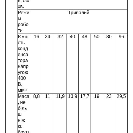
я, об/
хв.
Режи
Тривалий
м
робо
ти
Ємні
16
24
32
40
48
50
80
96
сть
конд
енса
тора
напр
угою
400
В,
мкФ
Маса
8,8
11
11,9
13,9
17,7
19
23
29,5
, не
біль
ш
ніж
кг,
брутт