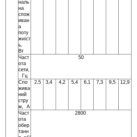
наль
на
спож
иван
а
поту
жніст
ь,
Вт
Част
50
ота
сети,
Гц
Спо
2,5
3,4
4,2
5,4
6,1
7,3
9,5
12,9
жива
ний
стру
м, А
Част
2800
ота
обер
танн