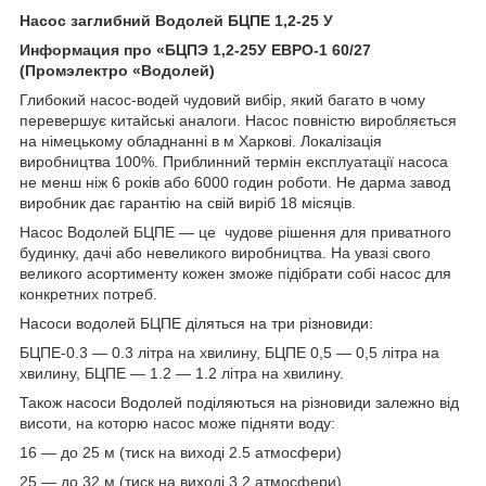
Насос заглибний Водолей БЦПЕ 1,2-25 У
Информация про «БЦПЭ 1,2-25У ЕВРО-1 60/27
(Промэлектро «Водолей)
Глибокий насос-водей чудовий вибір, який багато в чому
перевершує китайські аналоги. Насос повністю виробляється
на німецькому обладнанні в м Харкові. Локалізація
виробництва 100%. Приблинний термін експлуатації насоса
не менш ніж 6 років або 6000 годин роботи. Не дарма завод
виробник дає гарантію на свій виріб 18 місяців.
Насос Водолей БЦПЕ — це чудове рішення для приватного
будинку, дачі або невеликого виробництва. На увазі свого
великого асортименту кожен зможе підібрати собі насос для
конкретних потреб.
Насоси водолей БЦПЕ діляться на три різновиди:
БЦПЕ-0.3 ― 0.3 літра на хвилину, БЦПЕ 0,5 — 0,5 літра на
хвилину, БЦПЕ — 1.2 — 1.2 літра на хвилину.
Також насоси Водолей поділяються на різновиди залежно від
висоти, на которю насос може підняти воду:
16 — до 25 м (тиск на виході 2.5 атмосфери)
25 — до 32 м (тиск на виході 3.2 атмосфери)