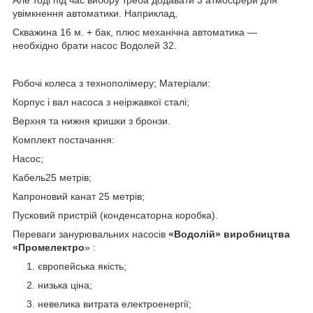
увімкнення автоматики. Наприклад,
Скважина 16 м. + бак, плюс механічна автоматика —
необхідно брати насос Водолей 32.
Робочі колеса з технополімеру; Матеріали:
Корпус і вал насоса з неіржавкої сталі;
Верхня та нижня кришки з бронзи.
Комплект постачання:
Насос;
Кабель25 метрів;
Капроновий канат 25 метрів;
Пусковий пристрій (конденсаторна коробка).
Переваги занурювальних насосів
«Водолій» виробництва
«Промелектро
» :
європейська якість;
низька ціна;
невелика витрата електроенергії;