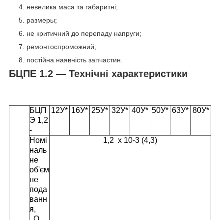
невелика маса та габаритні;
размеры;
не критичний до перепаду напруги;
ремонтоспроможний;
постійна наявність запчастин.
БЦПЕ 1.2 — Технічні характеристики
БЦП
12У*
16У*
25У*
32У*
40У*
50У*
63У*
80У*
Э 1,2
-
Номі
1,2 х 10
-3
(4,3)
наль
не
об'єм
не
пода
ванн
я,
Q