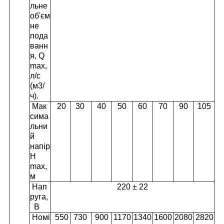
льне
об'єм
не
пода
ванн
я, Q
max,
л/с
(м
3
/
ч).
Мак
20
30
40
50
60
70
90
105
сима
льни
й
напір
H
mах,
м
Нап
220 ± 22
руга,
В
Номі
550
730
900
1170
1340
1600
2080
2820