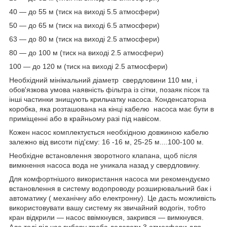
40 — до 55 м (тиск на виході 5.5 атмосфери)
50 — до 65 м (тиск на виході 6.5 атмосфери)
63 — до 80 м (тиск на виході 2.5 атмосфери)
80 — до 100 м (тиск на виході 2.5 атмосфери)
100 — до 120 м (тиск на виході 2.5 атмосфери)
Необхідний мінімальний діаметр свердловини 110 мм, і
обов'язкова умова наявність фільтра із сітки, позаяк пісок та
інші частинки знищують крильчатку насоса. Конденсаторна
коробка, яка розташована на кінці кабелю насоса має бути в
приміщенні або в крайньому разі під навісом.
Кожен насос комплектується необхідною довжиною кабелю
залежно від висоти під'єму: 16 -16 м, 25-25 м....100-100 м.
Необхідне встановлення зворотного клапана, щоб після
вимкнення насоса вода не уникала назад у свердловину.
Для комфортнішого використання насоса ми рекомендуємо
встановлення в систему водопроводу розширювальний бак і
автоматику ( механічну або електронну). Це дасть можливість
використовувати вашу систему як звичайний водогін, тобто
кран відкрили — насос ввімкнувся, закрився — вимкнувся.
Але тоді під час вибору треба додавати 3 атмосфери для