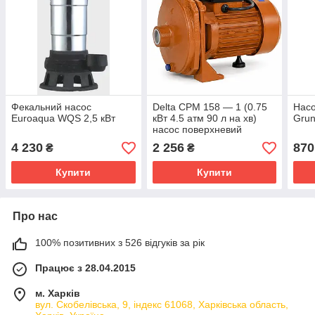
Фекальний насос
Delta СРМ 158 — 1 (0.75
Насо
Euroaqua WQS 2,5 кВт
кВт 4.5 атм 90 л на хв)
Grun
насос поверхневий
4 230
2 256
870
₴
₴
Купити
Купити
Про нас
100% позитивних з 526 відгуків за рік
Працює з 28.04.2015
м. Харків
вул. Скобелівська, 9, індекс 61068, Харківська область,