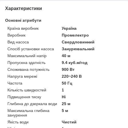
Характеристики
Основні атрибути
Країна виробник
Україна
Виробник
Промелектро
Вид насоса
Свердловинний
Спосіб установки насоса
Занурювальний
Максимальний напір
40 м
Пропускна здатність
9.4 куб.м/год
Споживана потужність
900 Вт
Напруга мережі
220~240 В
Частота
50 Гц
Кількість швидкостей
1
Підвищення тиску
Ні
Глибина до дзеркала води
25 м
Максимальна глибина
5 м
занурення
Якість води
Чистий