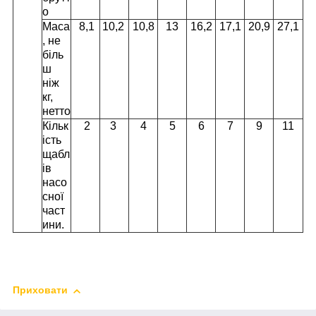
о
Маса
8,1
10,2
10,8
13
16,2
17,1
20,9
27,1
, не
біль
ш
ніж
кг,
нетто
Кільк
2
3
4
5
6
7
9
11
ість
щабл
ів
насо
сної
част
ини.
Приховати