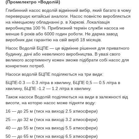
(Промелектро «Водолій)
Глибинний насос водолій відмінний вибір, який багато в чому
перевершує китайські аналоги. Насос повністю виробляється
на німецькому обладнанні р. в Харкові. Локалізація
виробництва 100 %. Приблизний термін служби насоса не
менше 6 років або 6000 годин роботи. Не дарма завод
виробник дає гарантію на свій виріб 18 місяців.
Насос Водолій БЦПЕ ― це відмінне рішення для приватного
будинку, дачі або невеликого виробництва. В увазі свого
великого асортименту кожен зможе підібрати собі насос для
конкретних потреб.
Насоси водолій БЦПЕ поділяються на три види:
БЦПЕ-0.3 ― 0.3 літра в хвилину, БЦПЕ 0,5 ― 0.5 літра в
хвилину, БЦПЕ -1.2 ― 1.2 літра в хвилину.
Також насоси Водолій поділяються на види в залежності від
висоти, на которю насос може підняти воду:
16 ― до 25 м (тиск на виході 2.5 атмосфери)
25 ― до 32 м (тиск на виході 3.2 атмосфери)
40 ― до 55 м (тиск на виході 5.5 атмосфери)
50 ― до 65 м (тиск на виході 6.5 атмосфери)