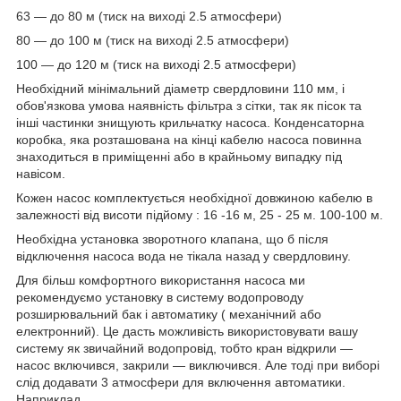
63 ― до 80 м (тиск на виході 2.5 атмосфери)
80 ― до 100 м (тиск на виході 2.5 атмосфери)
100 ― до 120 м (тиск на виході 2.5 атмосфери)
Необхідний мінімальний діаметр свердловини 110 мм, і
обов'язкова умова наявність фільтра з сітки, так як пісок та
інші частинки знищують крильчатку насоса. Конденсаторна
коробка, яка розташована на кінці кабелю насоса повинна
знаходиться в приміщенні або в крайньому випадку під
навісом.
Кожен насос комплектується необхідної довжиною кабелю в
залежності від висоти підйому : 16 -16 м, 25 - 25 м. 100-100 м.
Необхідна установка зворотного клапана, що б після
відключення насоса вода не тікала назад у свердловину.
Для більш комфортного використання насоса ми
рекомендуємо установку в систему водопроводу
розширювальний бак і автоматику ( механічний або
електронний). Це дасть можливість використовувати вашу
систему як звичайний водопровід, тобто кран відкрили ―
насос включився, закрили ― виключився. Але тоді при виборі
слід додавати 3 атмосфери для включення автоматики.
Наприклад