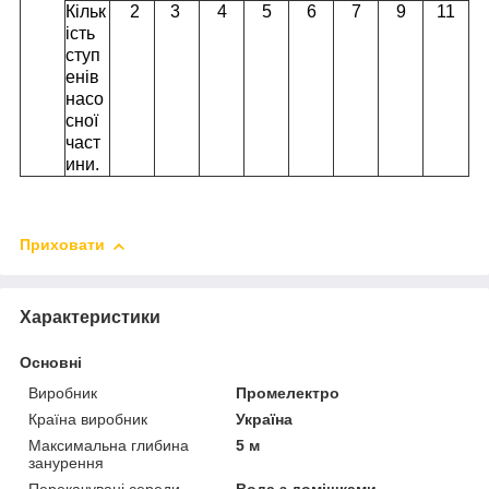
Кільк
2
3
4
5
6
7
9
11
ість
ступ
енів
насо
сної
част
ини.
Приховати
Характеристики
Основні
Виробник
Промелектро
Країна виробник
Україна
Максимальна глибина
5 м
занурення
Перекачувані середи
Вода з домішками,