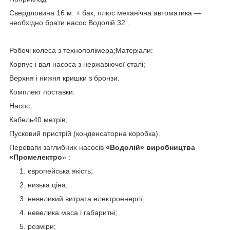
Свердловина 16 м. + бак, плюс механічна автоматика ―
необхідно брати насос Водолій 32 .
Робочі колеса з технополімера;Матеріали:
Корпус і вал насоса з нержавіючої сталі;
Верхня і нижня кришки з бронзи.
Комплект поставки:
Насос;
Кабель40 метрів;
Пусковий пристрій (конденсаторна коробка).
Переваги заглибних насосів
«Водолій» виробництва
«Промелектро
» :
європейська якість;
низька ціна;
невеликий витрата електроенергії;
невелика маса і габаритні;
розміри;