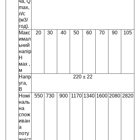
ча, Q
max,
л/с
(м
3
/
год).
Макс
20
30
40
50
60
70
90
105
имал
ьний
напір
H
мах ,
м
Напр
220 ± 22
уга,
В
Номі
550
730
900
1170
1340
1600
2080
2820
наль
на
спож
иван
а
поту
жніст