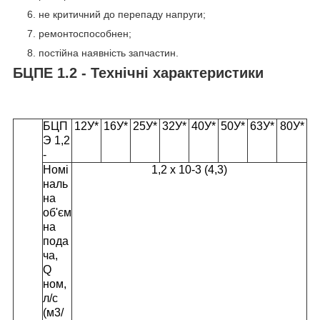
не критичний до перепаду напруги;
ремонтоспособнен;
постійна наявність запчастин.
БЦПЕ 1.2 - Технічні характеристики
БЦП
12У*
16У*
25У*
32У*
40У*
50У*
63У*
80У*
Э 1,2
-
Номі
1,2 х 10
-3
(4,3)
наль
на
об'єм
на
пода
ча,
Q
ном,
л/с
(м
3
/