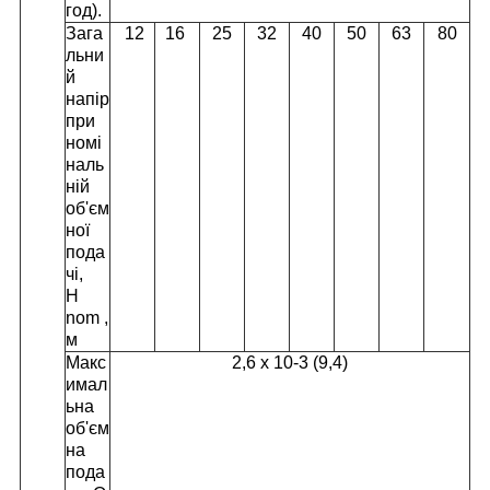
год).
Зага
12
16
25
32
40
50
63
80
льни
й
напір
при
номі
наль
ній
об'єм
ної
пода
чі,
H
nom ,
м
Макс
2,6 х 10
-3
(9,4)
имал
ьна
об'єм
на
пода