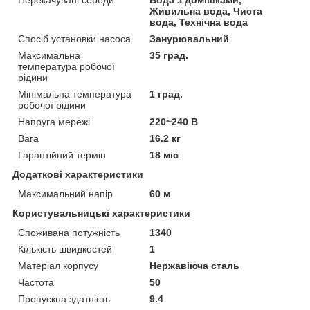
Живильна вода, Чиста
вода, Технічна вода
Спосіб установки насоса
Занурювальний
Максимальна
35 град.
температура робочої
рідини
Мінімальна температура
1 град.
робочої рідини
Напруга мережі
220~240 В
Вага
16.2 кг
Гарантійний термін
18 міс
Додаткові характеристики
Максимальний напір
60 м
Користувальницькі характеристики
Споживана потужність
1340
Кількість швидкостей
1
Матеріал корпусу
Нержавіюча сталь
Частота
50
Пропускна здатність
9.4