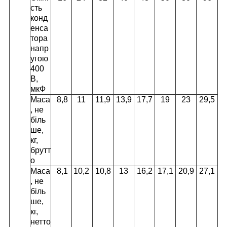
сть
конд
енса
тора
напр
угою
400
В,
мкФ
Маса
8,8
11
11,9
13,9
17,7
19
23
29,5
, не
біль
ше,
кг,
брутт
о
Маса
8,1
10,2
10,8
13
16,2
17,1
20,9
27,1
, не
біль
ше,
кг,
нетто