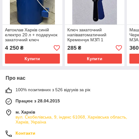
Автоклав Харків синій
Ключ закаточний
Маши
електро 20 л + подарунок
напівавтоматичний
Черк
закаточний ключ
Кременчук МЗП 1
МЗА 
Про
4 250
285
360
₴
₴
Купити
Купити
Про нас
100% позитивних з 526 відгуків за рік
Працює з 28.04.2015
м. Харків
вул. Скобелівська, 9, індекс 61068, Харківська область,
Харків, Україна
Контакти