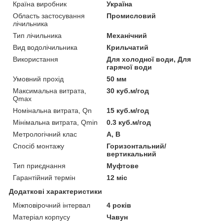
Країна виробник
Україна
Область застосування
Промисловий
лічильника
Тип лічильника
Механічний
Вид водолічильника
Крильчатий
Використання
Для холодної води, Для
гарячої води
Умовний прохід
50 мм
Максимальна витрата,
30 куб.м/год
Qmax
Номінальна витрата, Qn
15 куб.м/год
Мінімальна витрата, Qmin
0.3 куб.м/год
Метрологічний клас
А, В
Спосіб монтажу
Горизонтальний/
вертикальний
Тип приєднання
Муфтове
Гарантійний термін
12 міс
Додаткові характеристики
Міжповірочний інтервал
4 років
Матеріал корпусу
Чавун