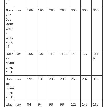
и
Довж
мм
165
190
260
260
300
300
300
ина
без
монт
ажни
х
штуц
ерів,
L1
Висо
мм
106
106
115
115,5
142
177
181,
та
5
лічил
ьник
а, H
Висо
мм
191
191
206
206
256
292
300
та
лічил
ьник
а, H1
Шир
мм
94
94
98
98
122
145
165