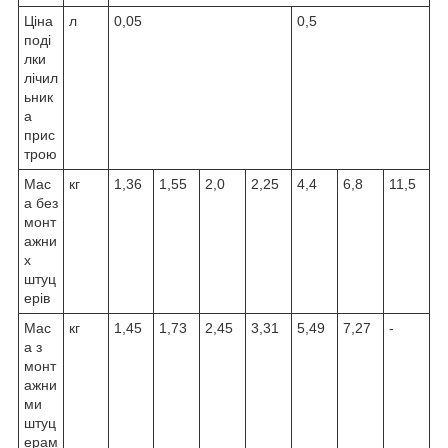
Ціна
л
0,05
0,5
поді
лки
лічил
ьник
а
прис
трою
Мас
кг
1,36
1,55
2,0
2,25
4,4
6,8
11,5
а без
монт
ажни
х
штуц
ерів
Мас
кг
1,45
1,73
2,45
3,31
5,49
7,27
-
а з
монт
ажни
ми
штуц
ерам