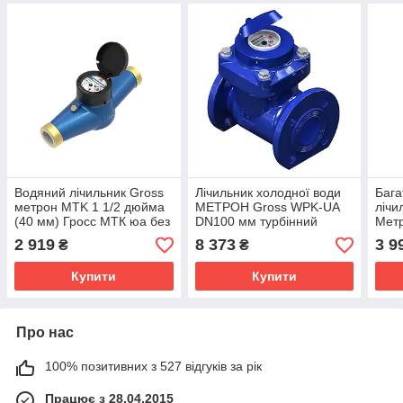
Водяний лічильник Gross
Лічильник холодної води
Бага
метрон MTK 1 1/2 дюйма
МЕТРОН Gross WPK-UA
лічи
(40 мм) Гросс МТК юа без
DN100 мм турбінний
Мет
КМЧ
(номін. витрата 60,0 м3/
мм) 
2 919
8 373
3 9
₴
₴
год, сухоход)
без
Купити
Купити
Про нас
100% позитивних з 527 відгуків за рік
Працює з 28.04.2015