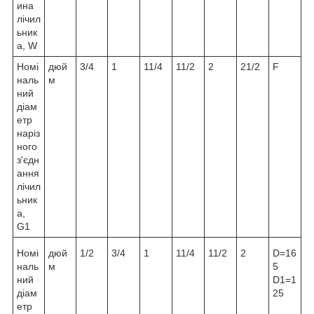
ина
лічил
ьник
а, W
Номі
дюй
3/4
1
11/4
11/2
2
21/2
F
наль
м
ний
діам
етр
наріз
ного
з'єдн
ання
лічил
ьник
а,
G1
Номі
дюй
1/2
3/4
1
11/4
11/2
2
D=16
наль
м
5
ний
D1=1
діам
25
етр