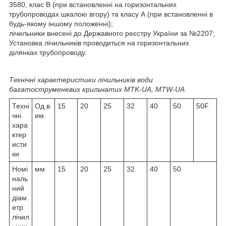
3580, клас В (при встановленні на горизонтальних
трубопроводах шкалою вгору) та класу А (при встановленні в
будь-якому іншому положенні);
лічильники внесені до Державного реєстру України за №2207;
Установка лічильників проводиться на горизонтальних
ділянках трубопроводу.
Технічні характеристики лічильників води
багатоструменевих крильчатих MTK-UA, MTW-UA
Техні
Од.в
15
20
25
32
40
50
50F
чні
им.
хара
ктер
исти
ки
Номі
мм
15
20
25
32
40
50
наль
ний
діам
етр
лічил