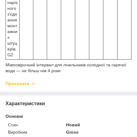
наріз
ного
з'єдн
ання
монт
ажни
х
штуц
ерів,
G2
Міжповірочний інтервал для лічильників холодної та гарячої
води — не більш ніж 4 роки
Приховати
Характеристики
Основні
Стан
Новий
Виробник
Gross