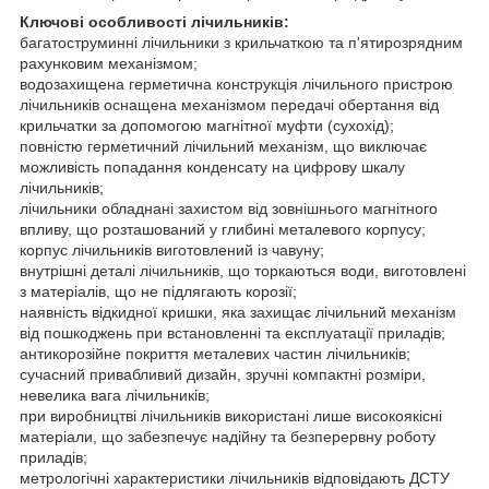
Ключові особливості лічильників:
багатоструминні лічильники з крильчаткою та п'ятирозрядним
рахунковим механізмом;
водозахищена герметична конструкція лічильного пристрою
лічильників оснащена механізмом передачі обертання від
крильчатки за допомогою магнітної муфти (сухохід);
повністю герметичний лічильний механізм, що виключає
можливість попадання конденсату на цифрову шкалу
лічильників;
лічильники обладнані захистом від зовнішнього магнітного
впливу, що розташований у глибині металевого корпусу;
корпус лічильників виготовлений із чавуну;
внутрішні деталі лічильників, що торкаються води, виготовлені
з матеріалів, що не підлягають корозії;
наявність відкидної кришки, яка захищає лічильний механізм
від пошкоджень при встановленні та експлуатації приладів;
антикорозійне покриття металевих частин лічильників;
сучасний привабливий дизайн, зручні компактні розміри,
невелика вага лічильників;
при виробництві лічильників використані лише високоякісні
матеріали, що забезпечує надійну та безперервну роботу
приладів;
метрологічні характеристики лічильників відповідають ДСТУ