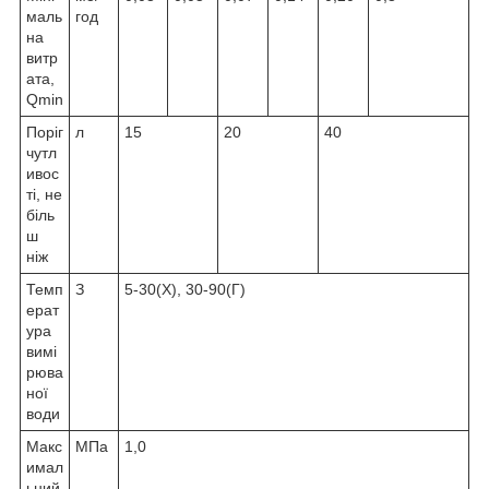
маль
год
на
витр
ата,
Qmin
Поріг
л
15
20
40
чутл
ивос
ті, не
біль
ш
ніж
Темп
З
5-30(Х), 30-90(Г)
ерат
ура
вимі
рюва
ної
води
Макс
МПа
1,0
имал
ьний