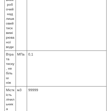
роб
очий
над
лишк
овий
тиск
вимі
рюва
ної
води
Втра
МПа
0,1
та
тиску
, не
біль
ш
ніж
Містк
м3
99999
ість
лічил
ьник
а