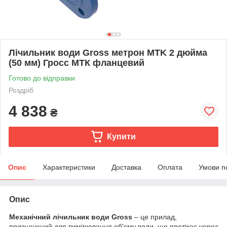
Лічильник води Gross метрон MTK 2 дюйма
(50 мм) Гросс МТК фланцевий
Готово до відправки
Роздріб
4 838
₴
Купити
Опис
Характеристики
Доставка
Оплата
Умови п
Опис
Механічний лічильник води Gross
– це прилад,
призначений для вимірювання об'єму води, що протікає через