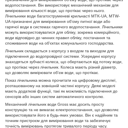
водопостачання. Він використовує механічний механізм для
вимірювання кількості води, що протікає через нього.
Лічильники води багатоструменеві крильчасті MTK-UA, MTW-
UA призначені для вимірювання об'єму питної води або
гарячої води в системах гарячого водопостачання. Лічильники
можуть використовуватися для обліку, зокрема комерційного,
води відповідно до чинних правил обліку, постачання та
споживання води на об'єктах комунального господарства.
Лічильник складається з корпусу з входом та виходом для
підключення до водопровідної системи. Усередині корпусу
знаходяться зубчасті колеса, що обертаються від потоку води,
що протікає через лічильник. Колеса мають різний діаметр,
що дозволяє вимірювати об'єм води, що протікає.
Показ лічильника можна прочитати на цифровому дисплеї,
розташованому на зовнішній частині корпусу. Деякі моделі
мають додаткові функції, такі як можливість підключення до
сенсорів або інших систем автоматичного контролю.
Механічний лічильник води Gross має досить просту
конструкцію та не вимагає електропостачання, що дозволяє
використовувати його в будь-яких умовах. Він є надійним та
точним пристроєм для вимірювання води та забезпечує
точність вимірювань протягом тривалого періоду часу.