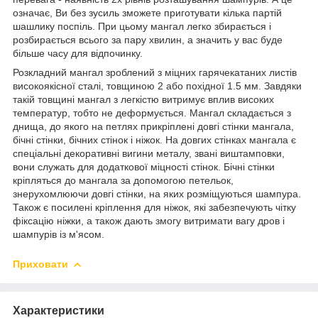
означає, Ви без зусиль зможете приготувати кілька партій
шашлику поспіль. При цьому мангал легко збирається і
розбирається всього за пару хвилин, а значить у вас буде
більше часу для відпочинку.
Розкладний мангал зроблений з міцних гарячекатаних листів
високоякісної сталі, товщиною 2 або похідної 1.5 мм. Завдяки
такій товщині мангал з легкістю витримує вплив високих
температур, тобто не деформується. Мангал складається з
днища, до якого на петлях прикріплені довгі стінки мангала,
бічні стінки, бічних стінок і ніжок. На довгих стінках мангала є
спеціальні декоративні вигини металу, звані виштамповки,
вони служать для додаткової міцності стінок. Бічні стінки
кріпляться до мангала за допомогою петельок,
знерухомлюючи довгі стінки, на яких розміщуються шампура.
Також є посилені кріплення для ніжок, які забезпечують чітку
фіксацію ніжки, а також дають змогу витримати вагу дров і
шампурів із м'ясом.
Приховати
Характеристики