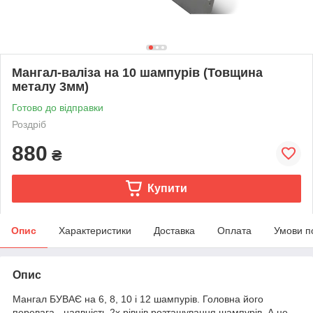
Мангал-валіза на 10 шампурів (Товщина
металу 3мм)
Готово до відправки
Роздріб
880
₴
Купити
Опис
Характеристики
Доставка
Оплата
Умови п
Опис
Мангал БУВАЄ на 6, 8, 10 і 12 шампурів. Головна його
перевага - наявність 2х рівнів розташування шампурів. А це