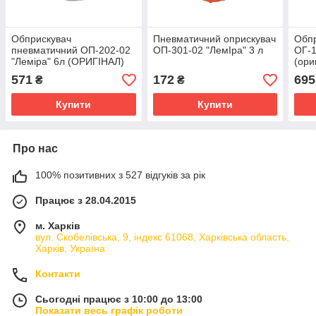
Обприскувач
Пневматичний оприскувач
Обпр
пневматичний ОП-202-02
ОП-301-02 "ЛемIра" 3 л
ОГ-1
"Леміра" 6л (ОРИГІНАЛ)
(ори
571
172
695
₴
₴
Купити
Купити
Про нас
100% позитивних з 527 відгуків за рік
Працює з 28.04.2015
м. Харків
вул. Скобелівська, 9, індекс 61068, Харківська область,
Харків, Україна
Контакти
Сьогодні працює з 10:00 до 13:00
Показати весь графік роботи