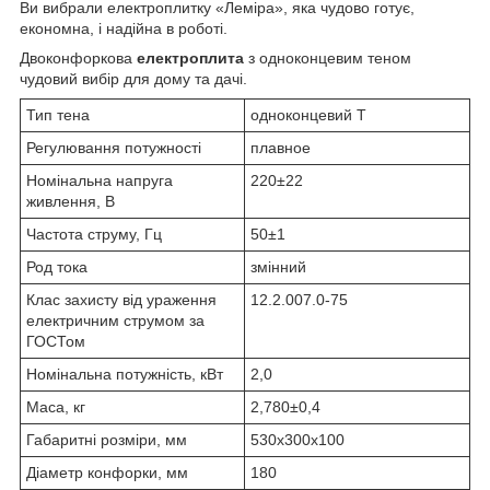
Ви вибрали електроплитку «Леміра», яка чудово готує,
економна, і надійна в роботі.
Двоконфоркова
електроплита
з одноконцевим теном
чудовий вибір для дому та дачі.
Тип тена
одноконцевий Т
Регулювання потужності
плавное
Номінальна напруга
220±22
живлення, В
Частота струму, Гц
50±1
Род тока
змінний
Клас захисту від ураження
12.2.007.0-75
електричним струмом за
ГОСТом
Номінальна потужність, кВт
2,0
Маса, кг
2,780±0,4
Габаритні розміри, мм
530х300х100
Діаметр конфорки, мм
180