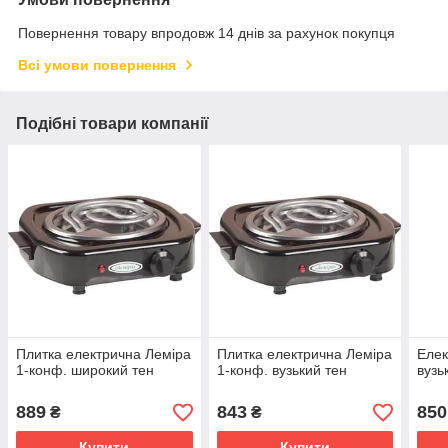
Повернення товару впродовж 14 днів за рахунок покупця
Всі умови повернення
Подібні товари компанії
Плитка електрична Леміра
Плитка електрична Леміра
Елек
1-конф. широкий тен
1-конф. вузький тен
вузь
889
843
850
₴
₴
Купити
Купити