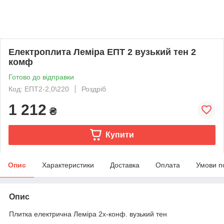
Електроплита Леміра ЕПТ 2 вузький тен 2
комф
Готово до відправки
Код: ЕПТ2-2,0\220
Роздріб
1 212
₴
Купити
Опис
Характеристики
Доставка
Оплата
Умови п
Опис
Плитка електрична Леміра 2х-конф. вузький тен