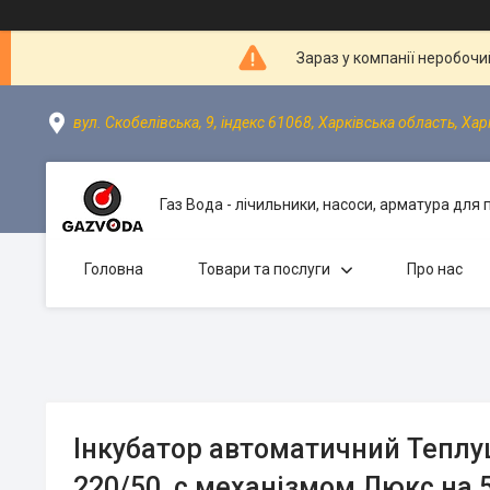
Зараз у компанії неробочи
вул. Скобелівська, 9, індекс 61068, Харківська область, Хар
Газ Вода - лічильники, насоси, арматура для
Головна
Товари та послуги
Про нас
Інкубатор автоматичний Теплу
220/50, с механізмом Люкс на 5