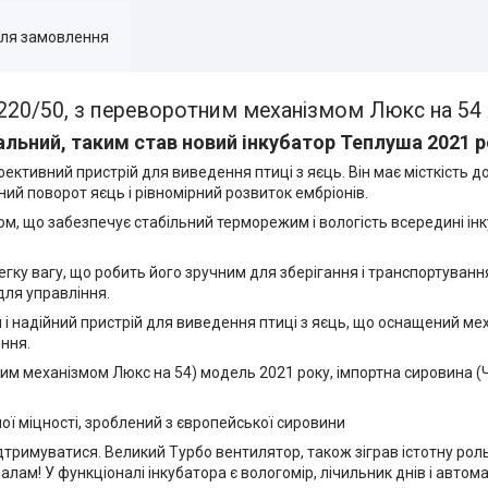
для замовлення
220/50, з переворотним механізмом Люкс на 54
альний, таким став новий інкубатор Теплуша 2021 
ктивний пристрій для виведення птиці з яєць. Він має місткість до
й поворот яєць і рівномірний розвиток ембріонів.
ом, що забезпечує стабільний терморежим і вологість всередині ін
легку вагу, що робить його зручним для зберігання і транспортуванн
для управління.
 і надійний пристрій для виведення птиці з яєць, що оснащений мех
ння.
им механізмом Люкс на 54) модель 2021 року, імпортна сировина (Ч
ої міцності, зроблений з європейської сировини
римуватися. Великий Турбо вентилятор, також зіграв істотну роль 
налам! У функціоналі інкубатора є вологомір, лічильник днів і авто