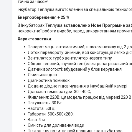
точно за часом!
Інкубатор Теплуша виготовлений за спеціальною технолог
Енергозбереження + 25 %
В Інкубаторах Теплуша
встановлено Нове Програмне за
некоректної роботи виробу, перед використанням прочита
Характеристики
:
Поворот яєць: автоматичний, шляхом нахилу від 2 до 
Лоток перевороту: знімний, вся конструкція легко д
Вентилятор: турбо вентилятор нового типу
Обігрів: теновий, гнучкий тен (електронагрівальний 
Датчик вологості; вбудований у блок керування
Лічильник днів
Діагностика помилок
Додано діодне підсвічування в інкубаційній камері
Діапазон температури: 30 - 40 С;
Живлення: 220В; ця модель працює від мережі 220 В
Потужність: 30 Вт
Частота: 50Гц;
Габарити: 500х500х280;
Вага: 4 кг.
Ємність для доливання води
Піддон для води: по всій площині дна інкубатора