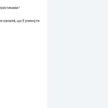
еристиками !
х каналів, що б уникнути