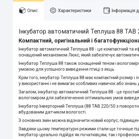
Опис
Характеристики
Інформація 
Інкубатор автоматичний Теплуша 88 ТАВ 
Компактний, оригінальний і багатофункціон
Інкубатор автоматичний Теплуша 88 - це компактний та ефе
оснащений механізмом Люкс, який забезпечує автоматични
Інкубатор Теплуша 88 також оснащений теном і вологомір
умовою для успішного виведення птиці з яєць.
Крім того, інкубатор Теплуша 88 має компактний розмір і 
у використанні і не вимагає особливих навичок або знань 
Загалом, інкубатор автоматичний Теплуша 88 - це простий
вологоміром для забезпечення оптимальних умов виведе
Інкубатор Інверторний Теплуша (88 ТАВ 220/50 з поворотн
вбудованим датчиком вологості.
З основних змін можна відзначити новий корпус, підвищен
Завдяки цьому температурні режими стали ще точніше підт
Інкубатор ідеально підійде як початківцям, так і професіо