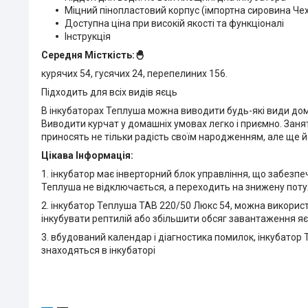
Міцний пінопластовий корпус (імпортна сировина Чех
Доступна ціна при високій якості та функціоналі
Інструкція
Середня Місткість:🐣
курячих 54, гусячих 24, перепелиних 156.
Підходить для всіх видів яєць
В інкубаторах Теплуша можна виводити будь-які види дом
Виводити курчат у домашніх умовах легко і приємно. Занят
приносять не тільки радість своїм народженням, але ще й
Цікава Інформація:
1. інкубатор має інверторний блок управління, що забезп
Теплуша не відключається, а переходить на знижену потуж
2. інкубатор Теплуша ТАВ 220/50 Люкс 54, можна використ
інкубувати рептилій або збільшити обсяг завантаження я
3. вбудований календар і діагностика помилок, інкубатор 
знаходяться в інкубаторі