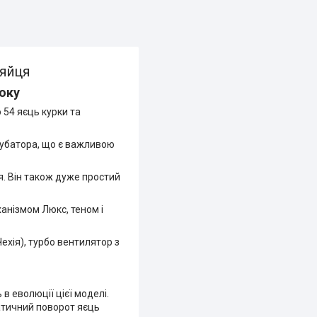
 яйця
року
 54 яєць курки та
кубатора, що є важливою
я. Він також дуже простий
анізмом Люкс, теном і
ехія), турбо вентилятор з
в еволюції цієї моделі.
матичний поворот яєць