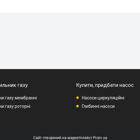
ильник газу
Купити, придбати насос
ки газу мембранні
Насоси циркуляційні
и газу роторні
Глибинні насоси
Сайт створений на маркетплейсі
Prom.ua