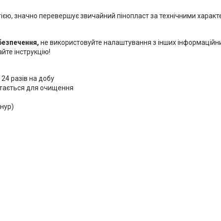
ією, значно перевершує звичайний пінопласт за технічними характ
безпечення,
не використовуйте налаштування з інших інформаційни
йте інструкцію!
24 разів на добу
істається для очищення
шнур)