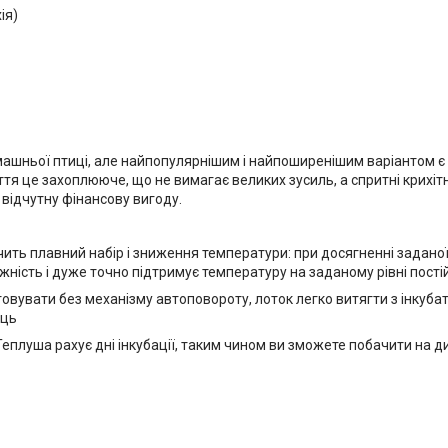
ія)
ашньої птиці, але найпопулярнішим і найпоширенішим варіантом є і
тя це захоплююче, що не вимагає великих зусиль, а спритні крихітн
 відчутну фінансову вигоду.
ечить плавний набір і зниження температури: при досягненні задано
ність і дуже точно підтримує температуру на заданому рівні пості
овувати без механізму автоповороту, лоток легко витягти з інкуб
єць
Теплуша рахує дні інкубації, таким чином ви зможете побачити на ди