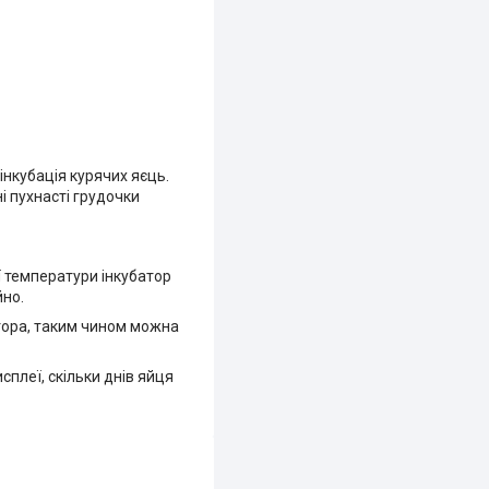
нкубація курячих яєць.
і пухнасті грудочки
ї температури інкубатор
йно.
атора, таким чином можна
сплеї, скільки днів яйця