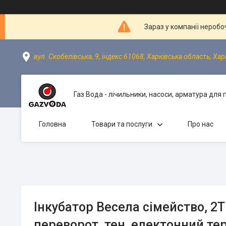
Зараз у компанії неробо
вул. Скобелівська, 9, індекс 61068, Харківська область, Хар
Газ Вода - лічильники, насоси, арматура для
Головна
Товари та послуги
Про нас
Інкубатор Весела сімейство, 2Т
переворот, тен, електонний те