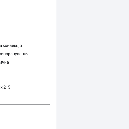
а конвекція
 випаровування
ична
 х 215