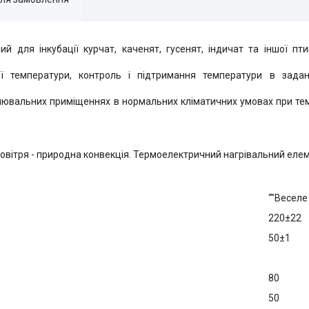
ий для інкубації курчат, каченят, гусенят, індичат та іншої п
ої температури, контроль і підтримання температури в зада
лювальних приміщеннях в нормальних кліматичних умовах при темп
повітря - природна конвекція. Термоелектричний нагрівальний елем
“"Веселе
220±22
50±1
80
50