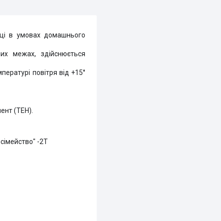
тиці в умовах домашнього
них межах, здійснюється
ературі повітря від +15°
ент (ТЕН).
 сімейство" -2Т