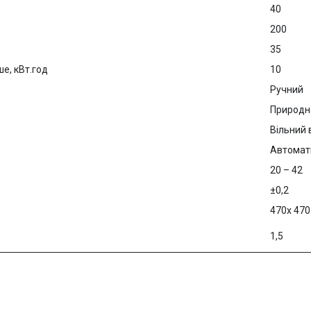
40
200
35
ше, кВт.год
10
Ручний
Природн
Вільний
Автомат
20 – 42
±0,2
470х 470
1,5