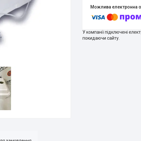
У компанії підключені елек
покидаючи сайту.
для замовлення