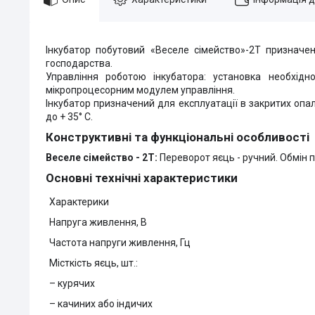
Інкубатор побутовий «Веселе сімейство»-2Т призначен
господарства.
Управління роботою інкубатора: установка необхідн
мікропроцесорним модулем управління.
Інкубатор призначений для експлуатації в закритих опа
до + 35° С.
Конструктивні та функціональні особливості
Веселе сімейство - 2Т:
Переворот яєць - ручний. Обмін 
Основні технічні характеристики
Характерики
Напруга живлення, В
Частота напруги живлення, Гц
Місткість яєць, шт.:
– курячих
– качиних або індичих