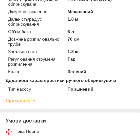
обприскувача
Джерело живлення
Механічний
Дальність/радіус
1.8 м
обприскування
Об'єм бака
6 л
Довжина розпилювальної
70 см
трубки
Загальна вага
1.8 кг
Регулювання струменя
Так
розпилення
Колір
Зелений
Додаткові характеристики ручного обприскувача
Тип насосу
Поршневий
Приховати
Умови доставки
Нова Пошта