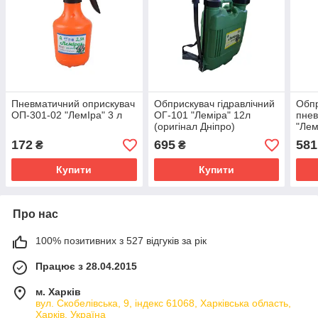
Пневматичний оприскувач
Обприскувач гідравлічний
Обп
ОП-301-02 "ЛемIра" 3 л
ОГ-101 "Леміра" 12л
пнев
(оригінал Дніпро)
"Лем
172
695
581
₴
₴
Купити
Купити
Про нас
100% позитивних з 527 відгуків за рік
Працює з 28.04.2015
м. Харків
вул. Скобелівська, 9, індекс 61068, Харківська область,
Харків, Україна