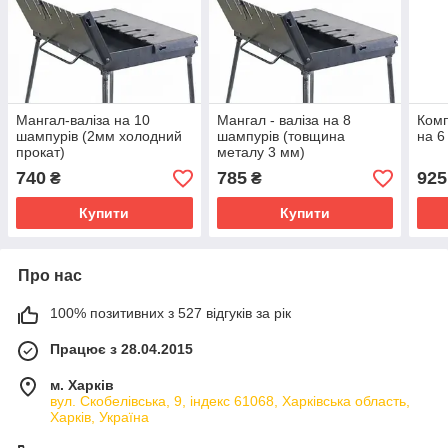
Мангал-валіза на 10
Мангал - валіза на 8
Комп
шампурів (2мм холодний
шампурів (товщина
на 6
прокат)
металу 3 мм)
740
785
925
₴
₴
Купити
Купити
Про нас
100% позитивних з 527 відгуків за рік
Працює з 28.04.2015
м. Харків
вул. Скобелівська, 9, індекс 61068, Харківська область,
Харків, Україна