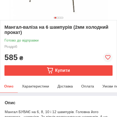
Мангал-валіза на 6 шампурів (2мм холодний
прокат)
Готово до відправки
Роздріб
585
₴
Купити
Опис
Характеристики
Доставка
Оплата
Умови п
Опис
Мангал БУВАЄ на 6, 8, 10 і 12 шампурів. Головна його
перевага - наявність 2х рівнів розташування шампурів. А це