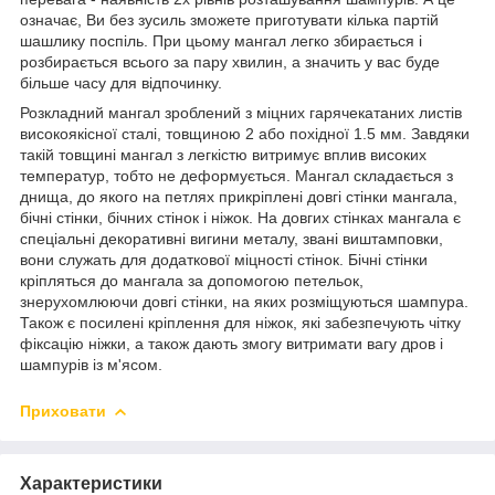
означає, Ви без зусиль зможете приготувати кілька партій
шашлику поспіль. При цьому мангал легко збирається і
розбирається всього за пару хвилин, а значить у вас буде
більше часу для відпочинку.
Розкладний мангал зроблений з міцних гарячекатаних листів
високоякісної сталі, товщиною 2 або похідної 1.5 мм. Завдяки
такій товщині мангал з легкістю витримує вплив високих
температур, тобто не деформується. Мангал складається з
днища, до якого на петлях прикріплені довгі стінки мангала,
бічні стінки, бічних стінок і ніжок. На довгих стінках мангала є
спеціальні декоративні вигини металу, звані виштамповки,
вони служать для додаткової міцності стінок. Бічні стінки
кріпляться до мангала за допомогою петельок,
знерухомлюючи довгі стінки, на яких розміщуються шампура.
Також є посилені кріплення для ніжок, які забезпечують чітку
фіксацію ніжки, а також дають змогу витримати вагу дров і
шампурів із м'ясом.
Приховати
Характеристики