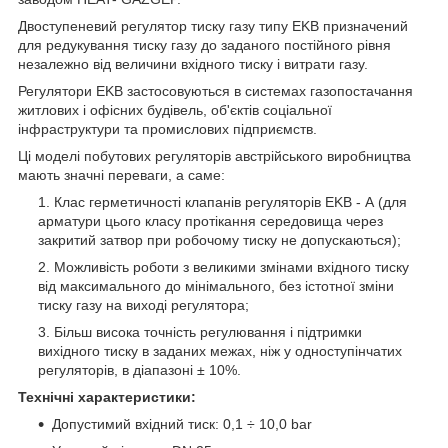
Двоступеневий регулятор тиску газу типу EKB призначений
для редукування тиску газу до заданого постійного рівня
незалежно від величини вхідного тиску і витрати газу.
Регулятори EKB застосовуються в системах газопостачання
житлових і офісних будівель, об'єктів соціальної
інфраструктури та промислових підприємств.
Ці моделі побутових регуляторів австрійського виробництва
мають значні переваги, а саме:
Клас герметичності клапанів регуляторів EKB - А (для
арматури цього класу протікання середовища через
закритий затвор при робочому тиску не допускаються);
Можливість роботи з великими змінами вхідного тиску
від максимального до мінімального, без істотної зміни
тиску газу на виході регулятора;
Більш висока точність регулювання і підтримки
вихідного тиску в заданих межах, ніж у одноступінчатих
регуляторів, в діапазоні ± 10%.
Технічні характеристики:
Допустимий вхідний тиск: 0,1 ÷ 10,0 bar