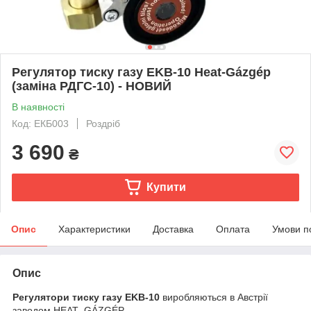
Регулятор тиску газу EKB-10 Heat-Gázgép
(заміна РДГС-10) - НОВИЙ
В наявності
Код: ЕКБ003
Роздріб
3 690
₴
Купити
Опис
Характеристики
Доставка
Оплата
Умови п
Опис
Регулятори тиску газу EKB-10
виробляються в Австрії
заводом HEAT- GÁZGÉP.