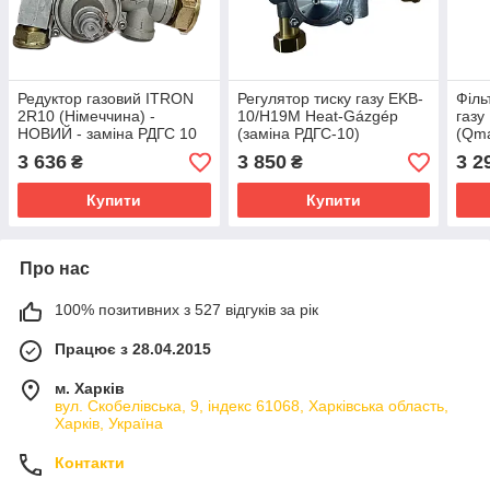
Редуктор газовий ITRON
Регулятор тиску газу EKB-
Філь
2R10 (Німеччина) -
10/Н19М Heat-Gázgép
газ
НОВИЙ - заміна РДГС 10
(заміна РДГС-10)
(Qma
3 636
3 850
3 2
₴
₴
Купити
Купити
Про нас
100% позитивних з 527 відгуків за рік
Працює з 28.04.2015
м. Харків
вул. Скобелівська, 9, індекс 61068, Харківська область,
Харків, Україна
Контакти