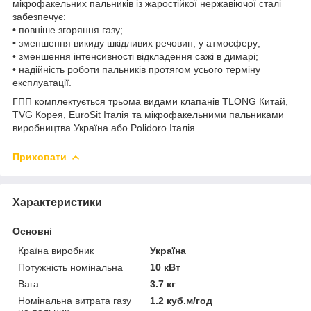
мікрофакельних пальників із жаростійкої нержавіючої сталі
забезпечує:
• повніше згоряння газу;
• зменшення викиду шкідливих речовин, у атмосферу;
• зменшення інтенсивності відкладення сажі в димарі;
• надійність роботи пальників протягом усього терміну
експлуатації.
ГПП комплектується трьома видами клапанів TLONG Китай,
TVG Корея, EuroSit Італія та мікрофакельними пальниками
виробництва Україна або Polidoro Італія.
Приховати
Характеристики
Основні
Країна виробник
Україна
Потужність номінальна
10 кВт
Вага
3.7 кг
Номінальна витрата газу
1.2 куб.м/год