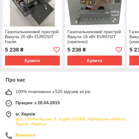
Газопальниковий пристрій
Газопальниковий пристрій
Газо
Вакула 20 кВт EUROSIT
Вакула 16 кВт EUROSIT
Ваку
Італія
(оригінал)
(кла
5 238
5 238
5 2
₴
₴
Купити
Купити
Про нас
100% позитивних з 526 відгуків за рік
Працює з 28.04.2015
м. Харків
вул. Скобелівська, 9, індекс 61068, Харківська область,
Харків, Україна
Контакти