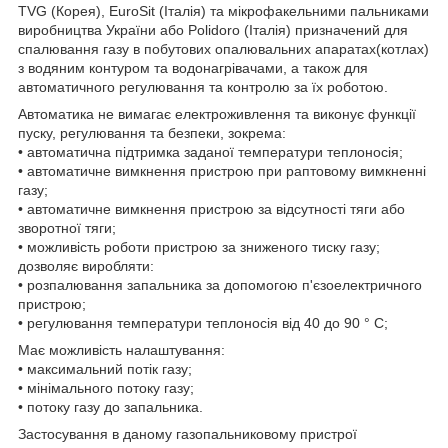
TVG (Корея), EuroSit (Італія) та мікрофакельними пальниками
виробництва України або Polidoro (Італія) призначений для
спалювання газу в побутових опалювальних апаратах(котлах)
з водяним контуром та водонагрівачами, а також для
автоматичного регулювання та контролю за їх роботою.
Автоматика не вимагає електроживлення та виконує функції
пуску, регулювання та безпеки, зокрема:
• автоматична підтримка заданої температури теплоносія;
• автоматичне вимкнення пристрою при раптовому вимкненні
газу;
• автоматичне вимкнення пристрою за відсутності тяги або
зворотної тяги;
• можливість роботи пристрою за зниженого тиску газу;
дозволяє виробляти:
• розпалювання запальника за допомогою п'єзоелектричного
пристрою;
• регулювання температури теплоносія від 40 до 90 ° С;
Має можливість налаштування:
• максимальний потік газу;
• мінімального потоку газу;
• потоку газу до запальника.
Застосування в даному газопальниковому пристрої