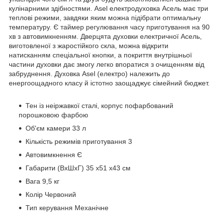
кулінарними здібностями. Asel електродуховка Асель має три
теплові режими, завдяки яким можна підібрати оптимальну
температуру. Є таймер регулювання часу приготування на 90
хв з автовимкненням. Дверцята духовки електричної Асель,
виготовленої з жаростійкого скла, можна відкрити
натисканням спеціальної кнопки, а покриття внутрішньої
частини духовки дає змогу легко впоратися з очищенням від
забруднення. Духовка Asel (електро) належить до
енергоощадного класу й істотно заощаджує сімейний бюджет.
Тен із неіржавкої сталі, корпус пофарбований
порошковою фарбою
Об'єм камери 33 л
Кількість режимів приготування 3
Автовимкнення Є
Габарити (ВхШхГ) 35 x51 x43 см
Вага 9,5 кг
Колір Червоний
Тип керування Механічне