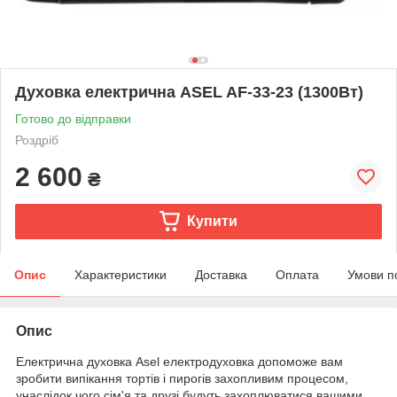
Духовка електрична ASEL AF-33-23 (1300Вт)
Готово до відправки
Роздріб
2 600
₴
Купити
Опис
Характеристики
Доставка
Оплата
Умови п
Опис
Електрична духовка Asel електродуховка допоможе вам
зробити випікання тортів і пирогів захопливим процесом,
унаслідок чого сім'я та друзі будуть захоплюватися вашими