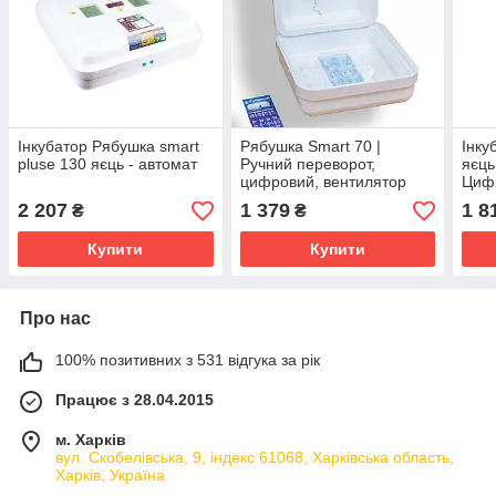
Інкубатор Рябушка smart
Рябушка Smart 70 |
Інку
pluse 130 яєць - автомат
Ручний переворот,
яєць
цифровий, вентилятор
Циф
терм
2 207
1 379
1 8
₴
₴
Купити
Купити
Про нас
100% позитивних з 531 відгука за рік
Працює з 28.04.2015
м. Харків
вул. Скобелівська, 9, індекс 61068, Харківська область,
Харків, Україна