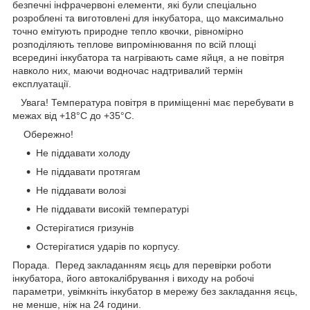
безпечні інфрачервоні елементи, які були спеціально
розроблені та виготовлені для інкубатора, що максимально
точно емітують природне тепло квочки, рівномірно
розподіляють теплове випромінювання по всій площі
всередині інкубатора та нагрівають саме яйця, а не повітря
навколо них, маючи водночас надтривалий термін
експлуатації.
Увага! Температура повітря в приміщенні має перебувати в
межах від +18°С до +35°С.
Обережно!
Не піддавати холоду
Не піддавати протягам
Не піддавати волозі
Не піддавати високій температурі
Остерігатися гризунів
Остерігатися ударів по корпусу.
Порада. Перед закладанням яєць для перевірки роботи
інкубатора, його автокалібрування і виходу на робочі
параметри, увімкніть інкубатор в мережу без закладання яєць,
не менше, ніж на 24 години.