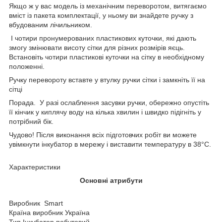
Якщо ж у вас модель із механічним переворотом, витягаємо
вміст із пакета комплектації, у ньому ви знайдете ручку з
вбудованим лічильником.
І чотири пронумерованих пластикових куточки, які дають
змогу змінювати висоту сітки для різних розмірів яєць.
Встановіть чотири пластикові куточки на сітку в необхідному
положенні.
Ручку перевороту вставте у втулку ручки сітки і замкніть її на
сітці
Порада. У разі ослаблення засувки ручки, обережно опустіть
її кінчик у киплячу воду на кілька хвилин і швидко підігніть у
потрібний бік.
Чудово! Після виконання всіх підготовчих робіт ви можете
увімкнути інкубатор в мережу і виставити температуру в 38°С.
Характеристики
Основні атрибути
Виробник Smart
Країна виробник Україна