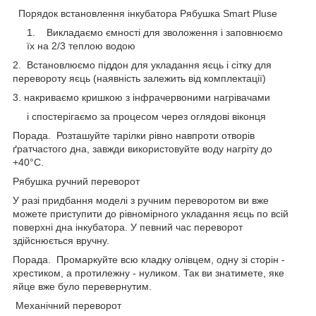
Порядок встановлення інкубатора Рябушка Smart Pluse
Викладаємо ємності для зволоження і заповнюємо
їх на 2/3 теплою водою
2. Встановлюємо піддон для укладання яєць і сітку для
перевороту яєць (наявність залежить від комплектації)
3. накриваємо кришкою з інфрачервоними нагрівачами
і спостерігаємо за процесом через оглядові віконця
Порада. Розташуйте тарілки рівно навпроти отворів
ґратчастого дна, завжди використовуйте воду нагріту до
+40°С.
Рябушка ручний переворот
У разі придбання моделі з ручним переворотом ви вже
можете приступити до рівномірного укладання яєць по всій
поверхні дна інкубатора. У певний час переворот
здійснюється вручну.
Порада. Промаркуйте всю кладку олівцем, одну зі сторін -
хрестиком, а протилежну - нуликом. Так ви знатимете, яке
яйце вже було перевернутим.
Механічний переворот