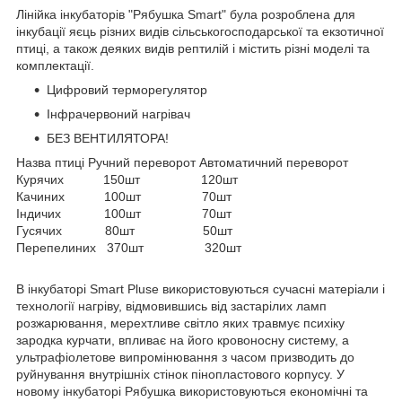
Лінійка інкубаторів "Рябушка Smart" була розроблена для
інкубації яєць різних видів сільськогосподарської та екзотичної
птиці, а також деяких видів рептилій і містить різні моделі та
комплектації.
Цифровий терморегулятор
Інфрачервоний нагрівач
БЕЗ ВЕНТИЛЯТОРА!
Назва птиці Ручний переворот Автоматичний переворот
Курячих 150шт 120шт
Качиних 100шт 70шт
Індичих 100шт 70шт
Гусячих 80шт 50шт
Перепелиних 370шт 320шт
В інкубаторі Smart Pluse використовуються сучасні матеріали і
технології нагріву, відмовившись від застарілих ламп
розжарювання, мерехтливе світло яких травмує психіку
зародка курчати, впливає на його кровоносну систему, а
ультрафіолетове випромінювання з часом призводить до
руйнування внутрішніх стінок пінопластового корпусу. У
новому інкубаторі Рябушка використовуються економічні та