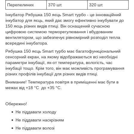
Перепелиних
370 шт.
320 шт.
Інкубатор Рябушка 150 яєць Smart турбо - це інноваційний
інкубатор для яєць, який дає змогу ефективно інкубувати до
150 яєць різних видів птиці. Він оснащений сучасною
цифровою системою терморегулювання і вбудованим
вентилятором, що забезпечує рівномірний розподіл тепла
всередині інкубатора.
Рябушка 150 яєць Smart турбо має багатофункціональний
сенсорний екран, на якому відображаються всі необхідні
параметри інкубації, як-от температура, вологість, час
інкубації тощо. Крім того, він має можливість програмування
різних профілів інкубації для різних видів птиці.
Внимание! Температура повітря в приміщенні має бути в
межах від +18 °C до +35 °C.
Обережно!
Не піддавати холоду
Не піддавати наскрізням
Не піддавати волозі