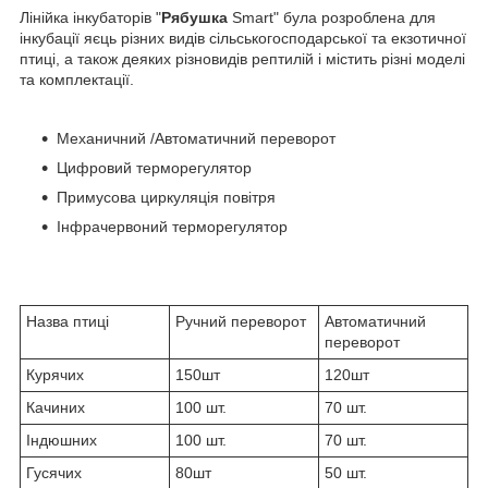
Лінійка інкубаторів "
Рябушка
Smart" була розроблена для
інкубації яєць різних видів сільськогосподарської та екзотичної
птиці, а також деяких різновидів рептилій і містить різні моделі
та комплектації.
Механичний /Автоматичний переворот
Цифровий терморегулятор
Примусова циркуляція повітря
Інфрачервоний терморегулятор
Назва птиці
Ручний переворот
Автоматичний
переворот
Курячих
150шт
120шт
Качиних
100 шт.
70 шт.
Індюшних
100 шт.
70 шт.
Гусячих
80шт
50 шт.