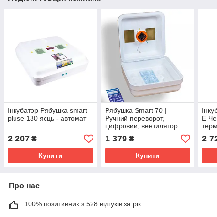
Інкубатор Рябушка smart
Рябушка Smart 70 |
Інку
pluse 130 яєць - автомат
Ручний переворот,
Е Че
цифровий, вентилятор
терм
меха
2 207
1 379
2 7
₴
₴
вент
Купити
Купити
Про нас
100% позитивних з 528 відгуків за рік