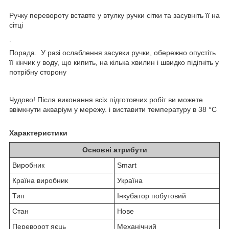
Ручку перевороту вставте у втулку ручки сітки та засувніть її на
сітці
.
Порада. У разі ослаблення засувки ручки, обережно опустіть
її кінчик у воду, що кипить, на кілька хвилин і швидко підігніть у
потрібну сторону
Чудово! Після виконання всіх підготовчих робіт ви можете
ввімкнути акваріум у мережу. і виставити температуру в 38 °C
Характеристики
Основні атрибути
Виробник
Smart
Країна виробник
Україна
Тип
Інкубатор побутовий
Стан
Нове
Переворот яєць
Механічний