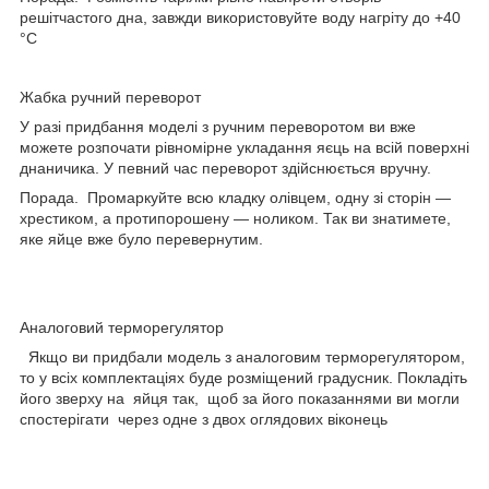
решітчастого дна, завжди використовуйте воду нагріту до +40
°C
Жабка ручний переворот
У разі придбання моделі з ручним переворотом ви вже
можете розпочати рівномірне укладання яєць на всій поверхні
днаничика. У певний час переворот здійснюється вручну.
Порада. Промаркуйте всю кладку олівцем, одну зі сторін —
хрестиком, а протипорошену — ноликом. Так ви знатимете,
яке яйце вже було перевернутим.
Аналоговий терморегулятор
Якщо ви придбали модель з аналоговим терморегулятором,
то у всіх комплектаціях буде розміщений градусник. Покладіть
його зверху на яйця так, щоб за його показаннями ви могли
спостерігати через одне з двох оглядових віконець