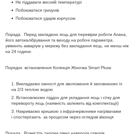
Не піддавати високій температурі
Побоюватися гризунів
Побоюватися ударів корпусом.
Порада. Перед закладкою яєць для перевірки роботи Алана,
його автокалібрування та виходу на робочі параметра,
увімкніть акваріум у мережу без закладання яєць, не менш ніж
на 24 години.
Порядок встановлення Колекція Жіночка Smart Pluse
Викладаємо ємності для зволоження й заповнюємо їх
на 2/3 теплою водою
Встановлюємо піддон для укладання яєць і сітку для
перевороту яєць (наявність залежить від комплектації)
Накриваємо кришкою з інфрачервоними нагрівачами
і спостерігають за процесом через оглядові віконця
Порада. Розмістіть тарілки рівно навпроти отворів