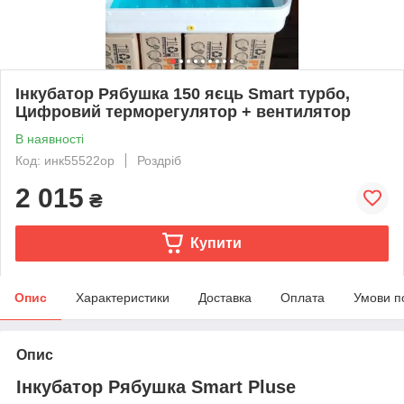
Інкубатор Рябушка 150 яєць Smart турбо,
Цифровий терморегулятор + вентилятор
В наявності
Код: инк55522ор
Роздріб
2 015
₴
Купити
Опис
Характеристики
Доставка
Оплата
Умови п
Опис
Інкубатор Рябушка Smart Pluse