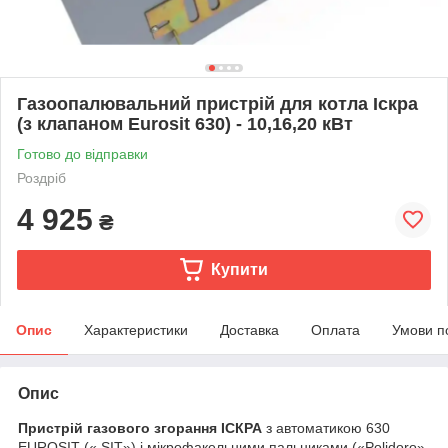
Газоопалювальний пристрій для котла Іскра
(з клапаном Eurosit 630) - 10,16,20 кВт
Готово до відправки
Роздріб
4 925
₴
Купити
Опис
Характеристики
Доставка
Оплата
Умови п
Опис
Пристрій газового згорання ІСКРА
з автоматикою 630
EUROSIT (« SIT») і мікрофакельними пальниками («Polidoro»,