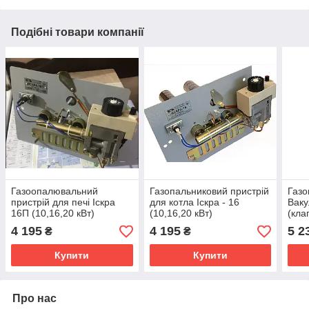
Подібні товари компанії
Газоопалювальний
Газопальниковий пристрій
Газо
пристрій для печі Іскра
для котла Іскра - 16
Ваку
16П (10,16,20 кВт)
(10,16,20 кВт)
(кла
4 195
4 195
5 2
₴
₴
Купити
Купити
Про нас