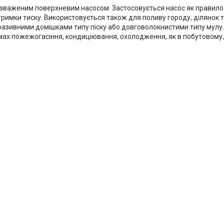
 зваженим поверхневим насосом. Застосовується насос як правило
ідтримки тиску. Використовується також для поливу городу, ділянок 
разивними домішками типу піску або довговолокнистими типу мулу
мах пожежогасіння, кондиціювання, охолодження, як в побутовому,