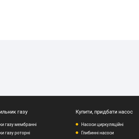
ильник газу
Купити, придбати насос
ки газу мембранні
Насоси циркуляційні
и газу роторні
Глибинні насоси