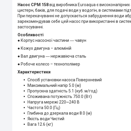
Насос CPM 158
від виробника Euroaqua є високонапірних
цистерн, баків, для подачі води у водогін, в системами п
При перекачуванні не допускається забруднення води аб
зарекомендував себе цей насос при використанні в систе
застосуванні.
Особливості
● Корпус насосної частини ― чавун
● Кожух двигуна – алюміній
● Вал двигуна ― нержавіюча сталь
● Робоче колесо – технополімер
Характеристики
Спосіб установки насоса Поверхневий
Максимальний напір 5.0 (м)
Пропускна здатність 5.1 (куб. м/год)
Споживана потужність 750.0 (Вт)
Напруга мережі 220~240 В
Частота 50.0 (Гц)
Глибина до дзеркала води 8.0 (м)
Якість води Чистий
Вага 12.6 (кг)