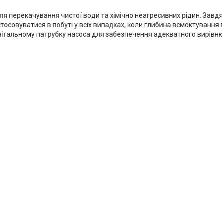
 перекачування чистої води та хімічно неагресивних рідин. Завдяки
астосовуватися в побуті у всіх випадках, коли глибина всмоктуванн
нітальному патрубку насоса для забезпечення адекватного вирівню