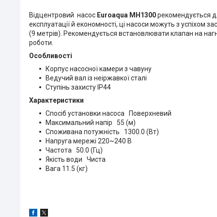
Відцентровий насос
Euroaqua MH1300
рекомендується для
експлуатації й економності, ці насоси можуть з успіхом з
(9 метрів). Рекомендується встановлювати клапан на наг
роботи.
Особливості
Корпус насосної камери з чавуну
Ведучий вал із неіржавкої сталі
Ступінь захисту IP44
Характеристики
Спосіб установки насоса Поверхневий
Максимальний напір 55 (м)
Споживана потужність 1300.0 (Вт)
Напруга мережі 220~240 В
Частота 50.0 (Гц)
Якість води Чиста
Вага 11.5 (кг)