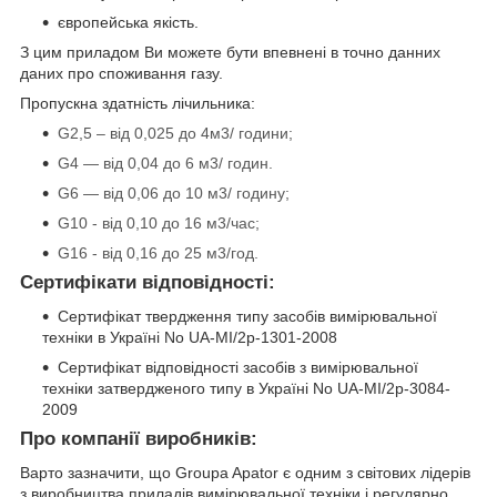
європейська якість.
З цим приладом Ви можете бути впевнені в точно данних
даних про споживання газу.
Пропускна здатність лічильника:
G2,5
–
від 0,025 до 4м3/ години;
G4 — від 0,04 до 6 м3/ годин.
G6 — від 0,06 до 10 м3/ годину;
G10 - від 0,10 до 16 м3/час;
G16 - від 0,16 до 25 м3/год.
Сертифікати відповідності:
Сертифікат твердження типу засобів вимірювальної
техніки в Україні No UA-MI/2p-1301-2008
Сертифікат відповідності засобів з вимірювальної
техніки затвердженого типу в Україні No UA-MI/2p-3084-
2009
Про компанії виробників:
Варто зазначити, що Groupa Apator є одним з світових лідерів
з виробництва приладів вимірювальної техніки і регулярно