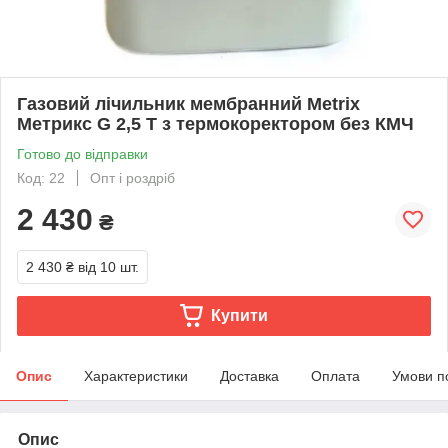
Газовий лічильник мембранний Metrix
Метрикс G 2,5 T з термокоректором без КМЧ
Готово до відправки
Код: 22
Опт і роздріб
2 430
₴
2 430 ₴
від 10 шт.
Купити
Опис
Характеристики
Доставка
Оплата
Умови п
Опис