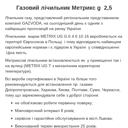
Газовий лічильник Метрикс g 2,5
Лічильник газу, представлений регіональним представником
компанії GAZVODA, на сьогоднішній день є одним з
найкращих пропозицій на ринку України.
Лічильники марки METRIX UG G.6 4 6 10 16 виробляються на
території Євросоюза в Польщі і тому відповідають найвищим
європейським нормам і є лідером в Україні у співвідношенні
Ціна якість.
Метриксові лічильники встановлюються як у приміщенні так і
на вулиці (METRIX UG T з механічним коректором
температури).
Всі вироби сертифіковані в Україні та біліше того
рекомендуються для встановлення гір. газами
Дніпропетровська, Харкова, Києва, Полтави, Суми, Черкасси,
тому що зарекомендували себе з доброї сторони:
не обов'язково робити первинну поверку;
Міжповірочний інтервал 8 років;
сервісне і гарантійне обслуговування в місті Львова;
Виконуваний термін використання 25 років;