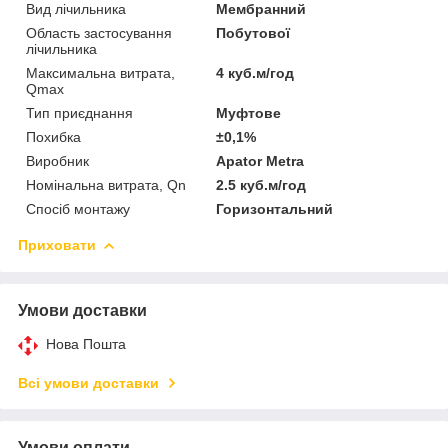
Вид лічильника
Мембранний
Область застосування
Побутової
лічильника
Максимальна витрата,
4 куб.м/год
Qmax
Тип приєднання
Муфтове
Похибка
±0,1%
Виробник
Apator Metra
Номінальна витрата, Qn
2.5 куб.м/год
Спосіб монтажу
Горизонтальний
Приховати
Умови доставки
Нова Пошта
Всі умови доставки
Умови оплати