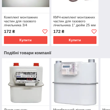
Комплект монтажних
КМЧ-комплект монтажних
частин для газового
частин для газового
лічильника 3/4
лічильника 1" дюйм 25 мм
без КМЧ
172
172
₴
₴
Купити
Купити
Подібні товари компанії
Лічильник газу
Мембранний лічильник
Мемб