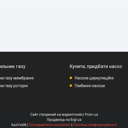
ильник газу
Купити, придбати насос
ки газу мембранні
Насоси циркуляційні
и газу роторні
Глибинні насоси
Сайт створений на маркетплейсі
Prom.ua
Продавець на Bigl.ua
GazVodA |
Поскаржитися на контент
|
Політика конфіденційності