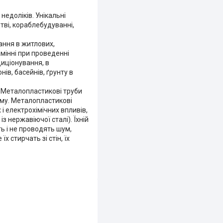
недоліків. Унікальні
тві, кораблебудуванні,
ання в житлових,
мінні при проведенні
диціонування, в
ів, басейнів, ґрунту в
 Металопластикові труби
рму. Металопластикові
і електрохімічних впливів,
з нержавіючої сталі). Їхній
ь і не проводять шум,
 стирчать зі стін, їх