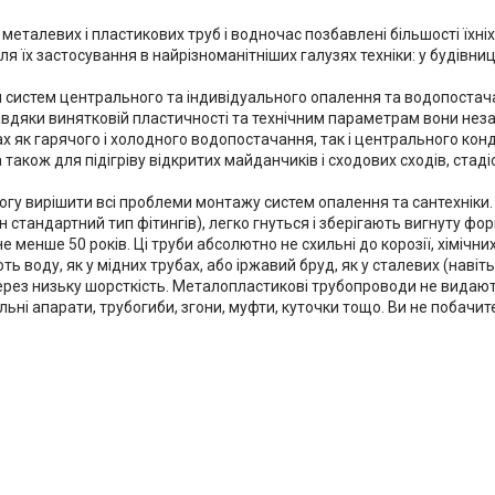
еталевих і пластикових труб і водночас позбавлені більшості їхніх 
 їх застосування в найрізноманітніших галузях техніки: у будівниц
 систем центрального та індивідуального опалення та водопостач
авдяки винятковій пластичності та технічним параметрам вони неза
ах як гарячого і холодного водопостачання, так і центрального кон
акож для підігріву відкритих майданчиків і сходових сходів, стадіон
у вирішити всі проблеми монтажу систем опалення та сантехніки.
 стандартний тип фітингів), легко гнуться і зберігають вигнуту фо
енше 50 років. Ці труби абсолютно не схильні до корозії, хімічних 
воду, як у мідних трубах, або іржавий бруд, як у сталевих (навіть і
 через низьку шорсткість. Металопластикові трубопроводи не видают
і апарати, трубогиби, згони, муфти, куточки тощо. Ви не побачите їх