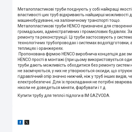
Металопластикові труби поєднують у собі найкращі якості м
властивості цих труб відкривають найширші можливості для
машинобудуванні, на залізничному транспорті тощо.
Металопластикові труби HENCO призначені для створення
громадських, адміністративних і промислових будівлях. З
ремонту та реконструкції. Ці труби застосовують у систем
технологічних трубопроводах і системах водопідготовки, а т
теплицях і оранжереях.
Пропонована фірмою HENCO виробнича концепція дає змог
HENCO прості в монтажі (при цьому використовується один
труби дають можливість обходитися без ремонту систем не м
не засмічуються, у них не утворюються оксиди, що отруюють 
гідравлічний опір значно нижчий, ніж у труб інших видів,
електробезпечні. Для їх прокладання не потрібні зварювальн
ніколи не доведеться міняти, фарбувати і т.д.
Купити трубу для теплої підлоги в ІМ GAZVODA.