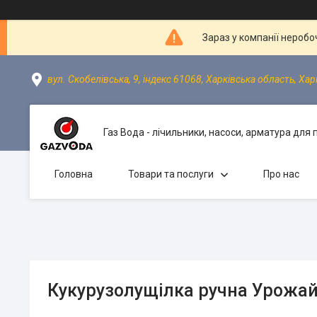
Зараз у компанії неробо
вул. Скобелівська, 9, індекс 61068, Харківська область, Хар
Газ Вода - лічильники, насоси, арматура для
Головна
Товари та послуги
Про нас
Кукурузолущілка ручна Урожа