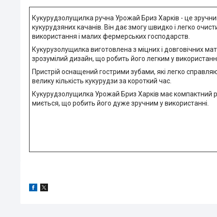
Кукурудзолущилка ручна Урожай Бриз Харків - це зручний
кукурудзяних качанів. Він дає змогу швидко і легко очи
використання і малих фермерських господарств.
Кукурузолущилка виготовлена з міцних і довговічних матері
зрозумілий дизайн, що робить його легким у використанні
Пристрій оснащений гострими зубами, які легко справля
велику кількість кукурудзи за короткий час.
Кукурудзолущилка Урожай Бриз Харків має компактний роз
миється, що робить його дуже зручним у використанні.