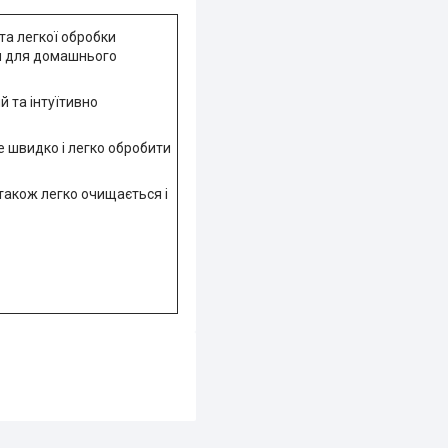
та легкої обробки
ом для домашнього
й та інтуїтивно
е швидко і легко обробити
 також легко очищається і