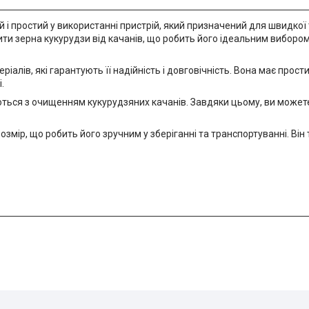
 і простий у використанні пристрій, який призначений для швидкої 
стити зерна кукурудзи від качанів, що робить його ідеальним вибор
алів, які гарантують її надійність і довговічність. Вона має прости
.
ються з очищенням кукурудзяних качанів. Завдяки цьому, ви может
мір, що робить його зручним у зберіганні та транспортуванні. Він