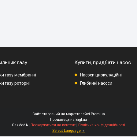
ильник газу
Купити, придбати насос
ки газу мембранні
Насоси циркуляційні
и газу роторні
Глибинні насоси
Сайт створений на маркетплейсі
Prom.ua
Продавець на Bigl.ua
GazVodA |
Поскаржитися на контент
|
Політика конфіденційності
Select Language
▼