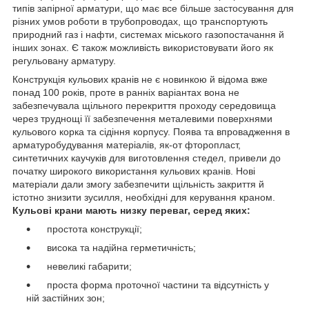
типів запірної арматури, що має все більше застосування для
різних умов роботи в трубопроводах, що транспортують
природний газ і нафти, системах міського газопостачання й
інших зонах. Є також можливість використовувати його як
регульовану арматуру.
Конструкція кульових кранів не є новинкою й відома вже
понад 100 років, проте в ранніх варіантах вона не
забезпечувала щільного перекриття проходу середовища
через труднощі її забезпечення металевими поверхнями
кульового корка та сідіння корпусу. Поява та впровадження в
арматуробудування матеріалів, як-от фторопласт,
синтетичних каучуків для виготовлення стедел, привели до
початку широкого використання кульових кранів. Нові
матеріали дали змогу забезпечити щільність закриття й
істотно знизити зусилля, необхідні для керування краном.
Кульові крани мають низку переваг, серед яких:
простота конструкції;
висока та надійна герметичність;
невеликі габарити;
проста форма проточної частини та відсутність у
ній застійних зон;