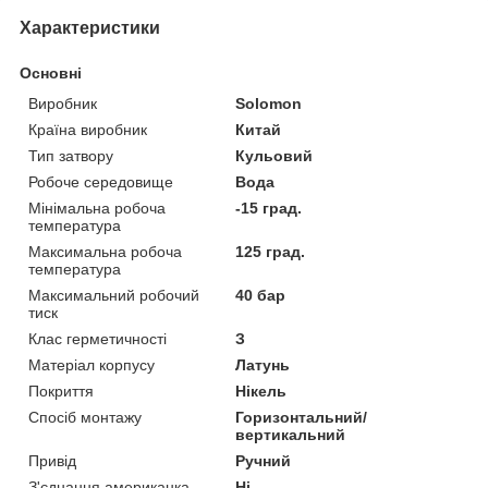
Характеристики
Основні
Виробник
Solomon
Країна виробник
Китай
Тип затвору
Кульовий
Робоче середовище
Вода
Мінімальна робоча
-15 град.
температура
Максимальна робоча
125 град.
температура
Максимальний робочий
40 бар
тиск
Клас герметичності
З
Матеріал корпусу
Латунь
Покриття
Нікель
Спосіб монтажу
Горизонтальний/
вертикальний
Привід
Ручний
З'єднання американка
Ні