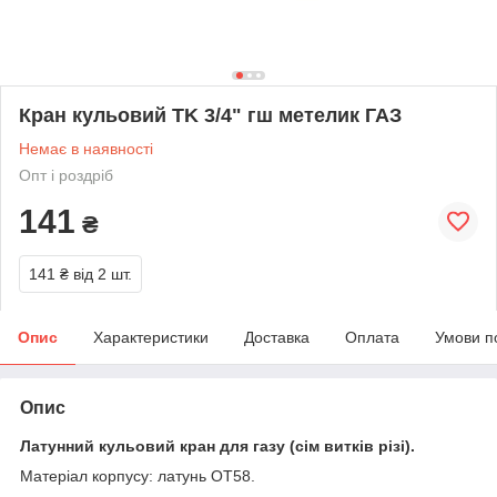
Кран кульовий TK 3/4" гш метелик ГАЗ
Немає в наявності
Опт і роздріб
141
₴
141 ₴
від 2 шт.
Опис
Характеристики
Доставка
Оплата
Умови п
Опис
Латунний кульовий кран для газу (сім витків різі).
Матеріал корпусу: латунь ОТ58.