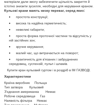
матеріали дали змогу забезпечити щільність закриття й
істотно знизити зусилля, необхідні для керування краном.
Кульові крани мають низку переваг, серед яких:
простота конструкції;
висока та надійна герметичність;
невеликі габарити;
проста форма проточної частини та відсутність у
ній застійних зон;
зручне керування;
малий час, що витрачається на поворот;
практичність для в'язаних і забруднених
середовищ, суспензій, пульп і шламів.
Купити кран кульовий гуртом і в роздріб в ІМ ГАЗВОДІ.
Характеристики
Країна виробник Польща
Тип затвора Кульовий
З'єднання американка Немає
Робоче середовище Газ
Наявність фільтра Немає
Тип приєднання Муфтове