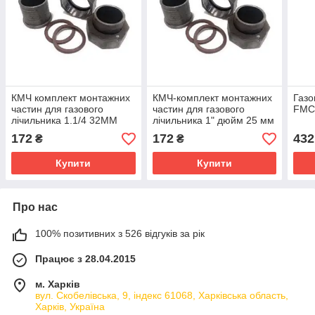
КМЧ комплект монтажних
КМЧ-комплект монтажних
Газо
частин для газового
частин для газового
FMC
лічильника 1.1/4 32MM
лічильника 1" дюйм 25 мм
без КМЧ
172
172
432
₴
₴
Купити
Купити
Про нас
100% позитивних з 526 відгуків за рік
Працює з 28.04.2015
м. Харків
вул. Скобелівська, 9, індекс 61068, Харківська область,
Харків, Україна