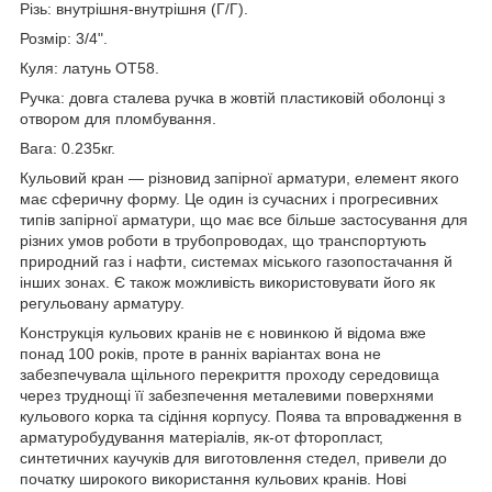
Різь: внутрішня-внутрішня (Г/Г).
Розмір: 3/4".
Куля: латунь ОТ58.
Ручка: довга сталева ручка в жовтій пластиковій оболонці з
отвором для пломбування.
Вага: 0.235кг.
Кульовий кран — різновид запірної арматури, елемент якого
має сферичну форму. Це один із сучасних і прогресивних
типів запірної арматури, що має все більше застосування для
різних умов роботи в трубопроводах, що транспортують
природний газ і нафти, системах міського газопостачання й
інших зонах. Є також можливість використовувати його як
регульовану арматуру.
Конструкція кульових кранів не є новинкою й відома вже
понад 100 років, проте в ранніх варіантах вона не
забезпечувала щільного перекриття проходу середовища
через труднощі її забезпечення металевими поверхнями
кульового корка та сідіння корпусу. Поява та впровадження в
арматуробудування матеріалів, як-от фторопласт,
синтетичних каучуків для виготовлення стедел, привели до
початку широкого використання кульових кранів. Нові