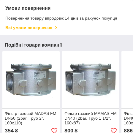
Умови повернення
Повернення товару впродовж 14 днів за рахунок покупця
Всі умови повернення
Подібні товари компанії
Фільтр газовий MADAS FM
Фільтр газовий MAMAS FM
Філь
DN50 (2bar, Труб 2",
DN40 (2bar, Труб 1 1/2",
DN40
160x110)
160x87)
160x
354
800
886
₴
₴