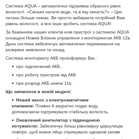
Система AQUA – автоматична підтримка обраного рівня
вологості. «Скільки налити води, та в яку ємність?» – Цих
питань більше немає. Ви просто вибираєте потрібний Вам
рівень вологості, а все інше зробить система AQUA!
За бажанням наших клієнтів нові пристрої з системою AQUA
оснащені Новим Блоком управління з моніторингом АКБ 12в.
Дана система забезпечує автоматичне перемикання на
резервне живлення та назад.
Система моніторингу АКБ проінформує Вас :
про підключений АКБ,
про роботу пристрою від АКБ
при розряді АКБ нижче 11в.
Що змінилося в новій моделі:
Новий насос з електромагнітним
клапаном:
Плавно й акуратно подає воду,
допомагаючи підтримувати стабільну вологість.
Оновлений вентилятор з підвищеною
потужністю:
Забезпечує більш рівномірну циркуляцію
повітря, щоб кожне яйце отримувало однакові умови.