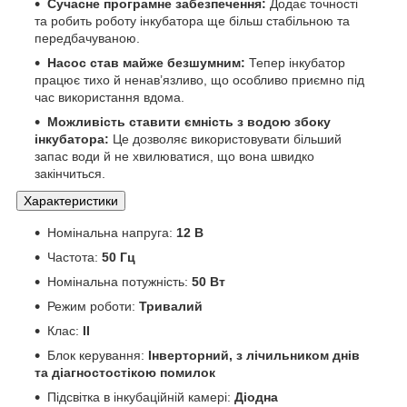
Сучасне програмне забезпечення:
Додає точності
та робить роботу інкубатора ще більш стабільною та
передбачуваною.
Насос став майже безшумним:
Тепер інкубатор
працює тихо й ненав’язливо, що особливо приємно під
час використання вдома.
Можливість ставити ємність з водою збоку
інкубатора:
Це дозволяє використовувати більший
запас води й не хвилюватися, що вона швидко
закінчиться.
Характеристики
Номінальна напруга:
12 В
Частота:
50 Гц
Номінальна потужність:
50 Вт
Режим роботи:
Тривалий
Клас:
II
Блок керування:
Інверторний, з лічильником днів
та діагностостікою помилок
Підсвітка в інкубаційній камері:
Діодна