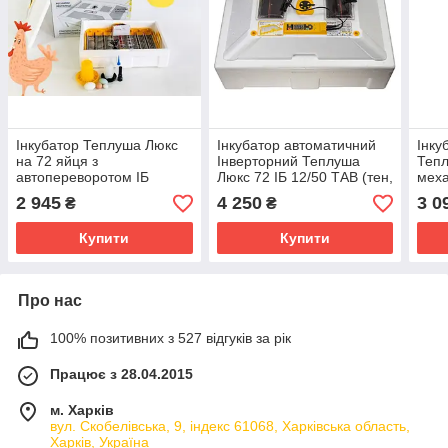
Інкубатор Теплуша Люкс
Інкубатор автоматичний
Інку
на 72 яйця з
Інверторний Теплуша
Тепл
автопереворотом ІБ
Люкс 72 ІБ 12/50 ТАВ (тен,
меха
220/50 ТА теновий
вологомір+ вихід на 12В)
яиця
2 945
4 250
3 0
₴
₴
Купити
Купити
Про нас
100% позитивних з 527 відгуків за рік
Працює з 28.04.2015
м. Харків
вул. Скобелівська, 9, індекс 61068, Харківська область,
Харків, Україна