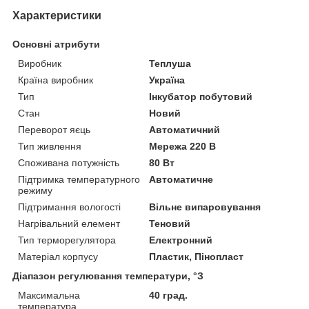
Характеристики
Основні атрибути
Виробник
Теплуша
Країна виробник
Україна
Тип
Інкубатор побутовий
Стан
Новий
Переворот яєць
Автоматичний
Тип живлення
Мережа 220 В
Споживана потужність
80 Вт
Підтримка температурного
Автоматичне
режиму
Підтримання вологості
Вільне випаровування
Нагрівальний елемент
Теновий
Тип терморегулятора
Електронний
Матеріал корпусу
Пластик, Пінопласт
Діапазон регулювання температури, °З
Максимальна
40 град.
температура