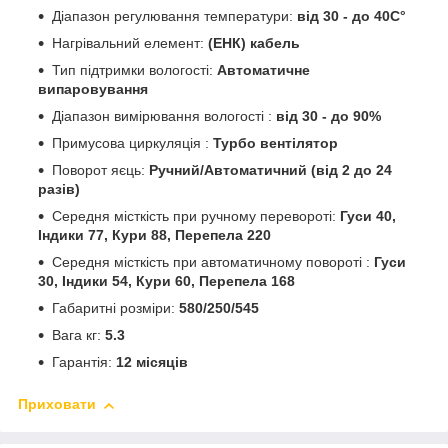
Діапазон регулювання температури:
від 30 - до 40C°
Нагрівальний елемент:
(ЕНК) кабель
Тип підтримки вологості:
Автоматичне
випаровування
Діапазон вимірювання вологості :
від 30 - до 90%
Примусова циркуляція :
Турбо вентілятор
Поворот яєць:
Ручний/Автоматичний (від 2 до 24
разів)
Середня місткість при ручному перевороті:
Гуси 40,
Індики 77, Кури 88, Перепела 220
Середня місткість при автоматичному повороті :
Гуси
30, Індики 54, Кури 60, Перепела 168
Габаритні розміри:
580/250/545
Вага кг:
5.3
Гарантія:
12 місяців
Приховати