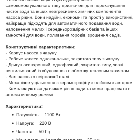
самовсмоктувального типу призначені для перекачування
чистої води та інших неагресивних хімічних компонентів
насоса рідин. Вони надійні, економні та прості у використанні,
найкраще підходять для автоматичного подавання води,
наповнення малих і середньорозмірних баків та інших
ємностей для води, поливання городів, зрошення садів.
Конструктивні характеристики:
- Корпус насоса з чавуну
- Робоче колесо одноканальне, закритого типу з чавуну
- Двигун асинхронний, однофазний, закритого типу, зовні
вентильований із вбудованою в обмотку тепловим захистом
- Вал насоса з неіржавкої сталі
- Механічне ущільнення з керамографіту з олійним з автором
- Комплектуються датчиком рівня води та може працювати в
автоматичному режимі
Характеристики:
Потужність: 1100 Вт
Напруга: 220 В
Частота: 50 Гц
Максимальний розмір частинок: 25 мм