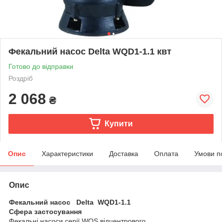
Фекальний насос Delta WQD1-1.1 квт
Готово до відправки
Роздріб
2 068
₴
Купити
Опис
Характеристики
Доставка
Оплата
Умови п
Опис
Фекальний насос
Delta WQD1-1.1
Сфера застосування
Фекальні насоси серії WQS відцентрового