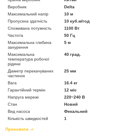
Виробник
Delta
Максимальний напір
10 м
Пропускна здатність
10 куб.м/год
Споживана потужність
1100 Вт
Частота
50 Гц
Максимальна глибина
5 м
занурення
Максимальна
40 град.
температура робочої
рідини
Діаметр перекачуваних
25 мм
частинок
Вага
16.4 кг
Гарантійний термін
12 міс
Напруга мережі
220~240 В
Стан
Новий
Вид насоса
Фекальний
Кількість швидкостей
1
Приховати