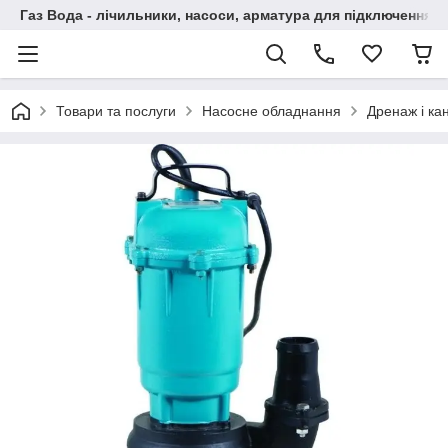
Газ Вода - лічильники, насоси, арматура для підключення, 
Товари та послуги
Насосне обладнання
Дренаж і кан