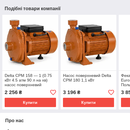
Подібні товари компанії
Delta СРМ 158 — 1 (0.75
Насос поверхневий Delta
Фека
кВт 4.5 атм 90 л на хв)
СРМ 180 1,1 кВт
Euro
насос поверхневий
Пол
2 256
3 196
3 8
₴
₴
Купити
Купити
Про нас