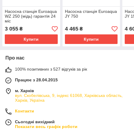
Насосна станція Euroaqua
Насосна станція Euroaqua
Насо
WZ 250 (мідь) гарантія 24
JY 750
JY 1
міс
3 055
4 465
4 6
₴
₴
Купити
Купити
Про нас
100% позитивних з 527 відгуків за рік
Працює з 28.04.2015
м. Харків
вул. Скобелівська, 9, індекс 61068, Харківська область,
Харків, Україна
Контакти
Сьогодні вихідний
Показати весь графік роботи