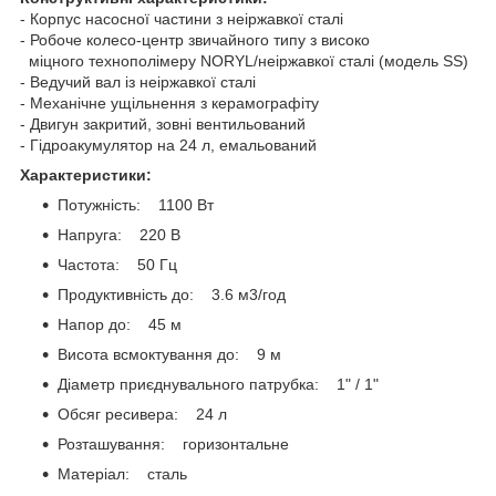
- Корпус насосної частини з неіржавкої сталі
- Робоче колесо-центр звичайного типу з високо
міцного технополімеру NORYL/неіржавкої сталі (модель SS)
- Ведучий вал із неіржавкої сталі
- Механічне ущільнення з керамографіту
- Двигун закритий, зовні вентильований
- Гідроакумулятор на 24 л, емальований
Характеристики:
Потужність: 1100 Вт
Напруга: 220 В
Частота: 50 Гц
Продуктивність до: 3.6 м3/год
Напор до: 45 м
Висота всмоктування до: 9 м
Діаметр приєднувального патрубка: 1" / 1"
Обсяг ресивера: 24 л
Розташування: горизонтальне
Матеріал: сталь