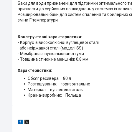
Баки для води призначені для підтримки оптимального тис
призвести до серйозних пошкоджень у системах із велик
Розширювальні баки для систем опалення та бойлерних си
зміни її температури.
Конструктивні характеристики:
- Корпус із високоякісної вуглецевої сталі
або неіржавкої сталі (моделі SS)
- Мембрана з вулканізованої гуми
- Товщина стінок не менш ніж 0,8 мм
Характеристики:
Обсяг ресивера: 80 л
Розташування: горизонтальне
Матеріал: вуглецева сталь
Країна-виробник: Польща