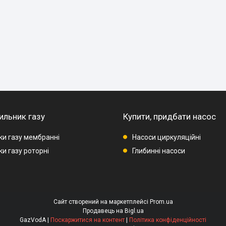
ильник газу
Купити, придбати насос
ки газу мембранні
Насоси циркуляційні
и газу роторні
Глибинні насоси
Сайт створений на маркетплейсі
Prom.ua
Продавець на Bigl.ua
GazVodA |
Поскаржитися на контент
|
Політика конфіденційності