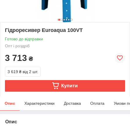
Гідроресивер Euroaqua 100VT
Готово до відправки
Опт і роздріб
3 713
₴
3 619 ₴
від 2 шт.
Купити
Опис
Характеристики
Доставка
Оплата
Умови п
Опис