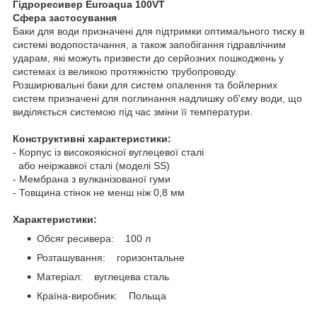
Гідроресивер Euroaqua 100VT
Сфера застосування
Баки для води призначені для підтримки оптимального тиску в
системі водопостачання, а також запобігання гідравлічним
ударам, які можуть призвести до серйозних пошкоджень у
системах із великою протяжністю трубопроводу.
Розширювальні баки для систем опалення та бойлерних
систем призначені для поглинання надлишку об'єму води, що
виділяється системою під час зміни її температури.
Конструктивні характеристики:
- Корпус із високоякісної вуглецевої сталі
або неіржавкої сталі (моделі SS)
- Мембрана з вулканізованої гуми
- Товщина стінок не менш ніж 0,8 мм
Характеристики:
Обсяг ресивера: 100 л
Розташування: горизонтальне
Матеріал: вуглецева сталь
Країна-виробник: Польща