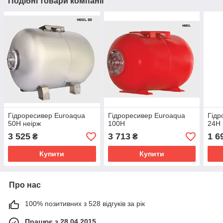
Подібні товари компанії
Гідроресивер Euroaqua
Гідроресивер Euroaqua
Гідр
50H неірж
100H
24H 
3 525
3 713
1 6
₴
₴
Купити
Купити
Про нас
100% позитивних з 528 відгуків за рік
Працює з 28.04.2015