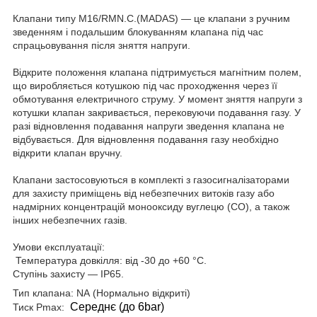
Клапани типу M16/RMN.C.(MADAS) — це клапани з ручним
зведенням і подальшим блокуванням клапана під час
спрацьовування після зняття напруги.
Відкрите положення клапана підтримується магнітним полем,
що виробляється котушкою під час проходження через її
обмотування електричного струму. У момент зняття напруги з
котушки клапан закривається, перековуючи подавання газу. У
разі відновлення подавання напруги зведення клапана не
відбувається. Для відновлення подавання газу необхідно
відкрити клапан вручну.
Клапани застосовуються в комплекті з газосигналізаторами
для захисту приміщень від небезпечних витоків газу або
надмірних концентрацій монооксиду вуглецю (СО), а також
інших небезпечних газів.
Умови експлуатації:
Температура довкілля: від -30 до +60 °C.
Ступінь захисту — IP65.
Тип клапана: NА (Нормально відкриті)
Середнє (до 6bar)
Тиск Pmax: