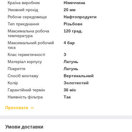
Країна виробник
Німеччина
Умовний прохід
20 мм
Робоче середовище
Нафтопродукти
Тип приєднання
Різьбове
Максимальна робоча
120 град.
температура
Максимальний робочий
4 бар
тиск
Клас герметичності
З
Матеріал корпусу
Латунь
Покриття
Латунь
Спосіб монтажу
Вертикальний
Колір
Золотистий
Гарантійний термін
36 міс
Наявність фільтра
Так
Приховати
Умови доставки