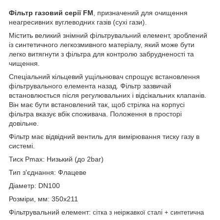
Фільтр газовий серії FM
, призначений для очищення
неагресивних вуглеводних газів (сухі гази).
Містить великий знімний фільтрувальний елемент, зроблений
із синтетичного легкозмивного матеріалу, який може бути
легко витягнути з фільтра для контролю забрудненості та
чищення.
Спеціальний кільцевий ущільнювач спрощує встановлення
фільтрувального елемента назад. Фільтр зазвичай
встановлюється після регулювальних і відсікальних клапанів.
Він має бути встановлений так, щоб стрілка на корпусі
фільтра вказує вбік споживача. Положення в просторі
довільне.
Фільтр має відвідний вентиль для вимірювання тиску газу в
системі.
Тиск Pmax: Низький (до 2bar)
Тип з'єднання: Флацеве
Діаметр: DN100
Розміри, мм: 350x211
Фільтрувальний елемент:
сітка з неіржавкої сталі + синтетична