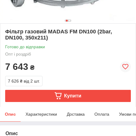
Фільтр газовий MADAS FM DN100 (2bar,
DN100, 350x211)
Готово до відправки
Опт і роздріб
7 643
₴
7 626 ₴
від 2 шт.
Купити
Опис
Характеристики
Доставка
Оплата
Умови п
Опис