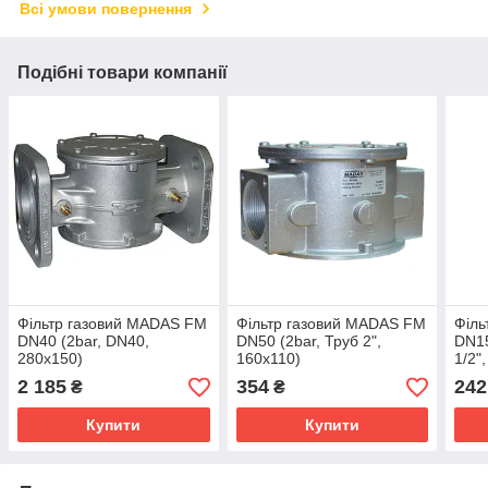
Всі умови повернення
Подібні товари компанії
Фільтр газовий MADAS FM
Фільтр газовий MADAS FM
Філь
DN40 (2bar, DN40,
DN50 (2bar, Труб 2",
DN15
280x150)
160x110)
1/2"
2 185
354
242
₴
₴
Купити
Купити