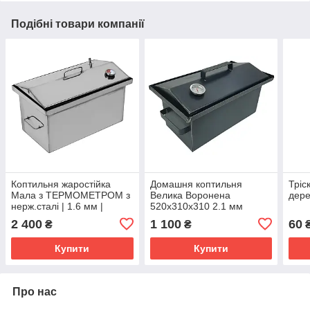
Подібні товари компанії
Коптильня жаростійка
Домашня коптильня
Тріс
Мала з ТЕРМОМЕТРОМ з
Велика Воронена
дер
нерж.сталі | 1.6 мм |
520х310х310 2.1 мм
450х250х250 мм
Гарячого копчення
2 400
1 100
60
₴
₴
Україна
Купити
Купити
Про нас