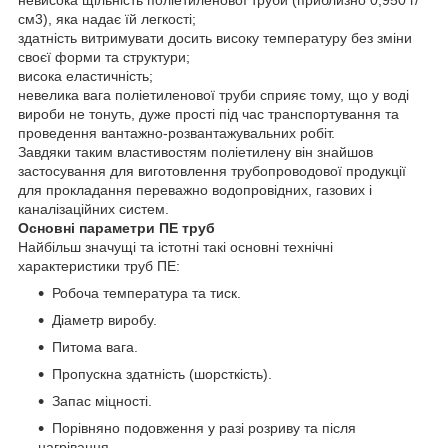
см3), яка надає їй легкості;
здатність витримувати досить високу температуру без зміни
своєї форми та структури;
висока еластичність;
невелика вага поліетиленової труби сприяє тому, що у воді
вироби не тонуть, дуже прості під час транспортування та
проведення вантажно-розвантажувальних робіт.
Завдяки таким властивостям поліетилену він знайшов
застосування для виготовлення трубопроводової продукції
для прокладання переважно водопровідних, газових і
каналізаційних систем.
Основні параметри ПЕ труб
Найбільш значущі та істотні такі основні технічні
характеристики труб ПЕ:
Робоча температура та тиск.
Діаметр виробу.
Питома вага.
Пропускна здатність (шорсткість).
Запас міцності.
Порівняно подовження у разі розриву та після
нагрівання.