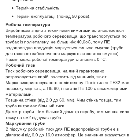
Термічна стабільність.
Термін експлуатації (понад 50 років).
Робоча температура
Виробником згідно з технічними вимогами встановлюється
температура робочого середовища, що транспортується по
трубах із поліетилену, не більш ніж 40,0oС, тому ПЕ
водопровідна продукція маркується синьою смугою (труби
для газового забезпечення маркуються жовтою смугою).
Нижня межа робочої температури становить 0 °C.
Робочий тиск
Тиск робочого середовища, на який гарантовано
розраховується виріб, залежить від чинників, як-от:
Марка використовуваного поліетилену. Поліетилен ПЕ32 має
невисоку міцність, а ПЕ 80, і поготів ПЕ 100 є високоміцними
матеріалами.
Товщина стінки (від 2,0 до 60, мм). Чим стінка товща, тим
труба витримає більший тиск.
Діаметр труби. Чим більший діаметр виробу, тим менша сила
тиску на см2 відчуває труба.
Маркування труби
В підсумку робочий тиск для ПЕ водопровідної труби є в
діапазоні від 6,0 до 16,0 атмосфер. Це значення вказується в