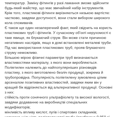
температур. Заміну фітингів у разі ламання зможе здійснити
будь-який майстер, що має звичайний набір інструментів.
Крім того, пластикові фітинги вирізняються низькою вартістю:
частково, завдяки доступності, вони стали вибором широкого
кола споживачів.
Є також ще один незаперечний факт, який свідчить на користь
пластикових труб і фітингів. У сучасному об'єкті нерухомості є
таке явище, як блукаючий струм. Він може стати причиною
негативних наслідків, якщо в домі встановлені металеві труби.
Під час використання пластикових труб, прояв блукаючого
струму неможливо.
Більшою мірою фізичні параметри труб визначаються
властивостями матеріалу, з якого вони виробляються.
Поліетилен належить до найпопулярніших різновидів
пластику, з якого виготовлено безліч продукції, зокрема й
трубопровідна. Популярність поліетилену зумовлена цілим
арсеналом позитивних властивостей, завдяки яким він у
кращий бік відрізняється від альтернативної продукції. Основні
з них:
стійкість проти сонячного ультрафіолету та високої вологості,
завдяки додаванню на виробництві спеціальних
модифікаторів;
мінливість впливу кислот, лугів і спиртових складників;
невисока щільність поліетиленової труби (приблизно 0,950 г/