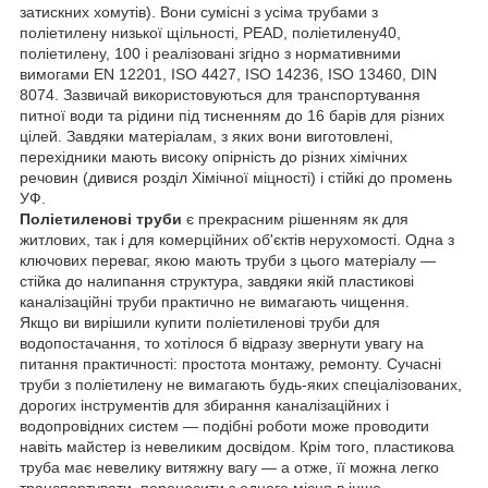
затискних хомутів). Вони сумісні з усіма трубами з
поліетилену низької щільності, PEAD, поліетилену40,
поліетилену, 100 і реалізовані згідно з нормативними
вимогами EN 12201, ISO 4427, ISO 14236, ISO 13460, DIN
8074. Зазвичай використовуються для транспортування
питної води та рідини під тисненням до 16 барів для різних
цілей. Завдяки матеріалам, з яких вони виготовлені,
перехідники мають високу опірність до різних хімічних
речовин (дивися розділ Хімічної міцності) і стійкі до промень
УФ.
Поліетиленові труби
є прекрасним рішенням як для
житлових, так і для комерційних об'єктів нерухомості. Одна з
ключових переваг, якою мають труби з цього матеріалу —
стійка до налипання структура, завдяки якій пластикові
каналізаційні труби практично не вимагають чищення.
Якщо ви вирішили купити поліетиленові труби для
водопостачання, то хотілося б відразу звернути увагу на
питання практичності: простота монтажу, ремонту. Сучасні
труби з поліетилену не вимагають будь-яких спеціалізованих,
дорогих інструментів для збирання каналізаційних і
водопровідних систем — подібні роботи може проводити
навіть майстер із невеликим досвідом. Крім того, пластикова
труба має невелику витяжну вагу — а отже, її можна легко
транспортувати, переносити з одного місця в інше.