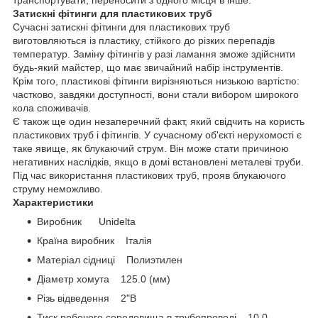
Затискні фітинги для пластикових труб
Сучасні затискні фітинги для пластикових труб
виготовляються із пластику, стійкого до різких перепадів
температур. Заміну фітингів у разі ламання зможе здійснити
будь-який майстер, що має звичайний набір інструментів.
Крім того, пластикові фітинги вирізняються низькою вартістю:
частково, завдяки доступності, вони стали вибором широкого
кола споживачів.
Є також ще один незаперечний факт, який свідчить на користь
пластикових труб і фітингів. У сучасному об'єкті нерухомості є
таке явище, як блукаючий струм. Він може стати причиною
негативних наслідків, якщо в домі встановлені металеві труби.
Під час використання пластикових труб, прояв блукаючого
струму неможливо.
Характеристики
Виробник Unidelta
Країна виробник Італія
Матеріал сідниці Полиэтилен
Діаметр хомута 125.0 (мм)
Різь відведення 2"В
Тиск робочого середовища в трубопроводі 10.0