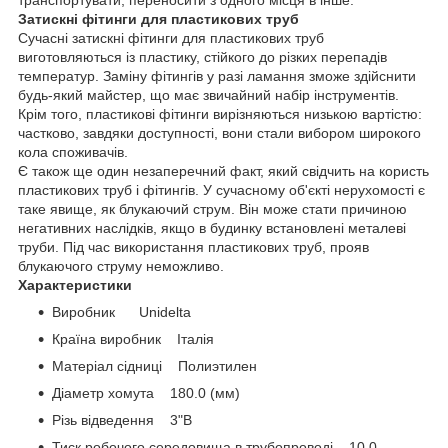
Затискні фітинги для пластикових труб
Сучасні затискні фітинги для пластикових труб
виготовляються із пластику, стійкого до різких перепадів
температур. Заміну фітингів у разі ламання зможе здійснити
будь-який майстер, що має звичайний набір інструментів.
Крім того, пластикові фітинги вирізняються низькою вартістю:
частково, завдяки доступності, вони стали вибором широкого
кола споживачів.
Є також ще один незаперечний факт, який свідчить на користь
пластикових труб і фітингів. У сучасному об'єкті нерухомості є
таке явище, як блукаючий струм. Він може стати причиною
негативних наслідків, якщо в будинку встановлені металеві
труби. Під час використання пластикових труб, прояв
блукаючого струму неможливо.
Характеристики
Виробник Unidelta
Країна виробник Італія
Матеріал сідниці Полиэтилен
Діаметр хомута 180.0 (мм)
Різь відведення 3"В
Тиск робочого середовища в трубопроводі 10.0