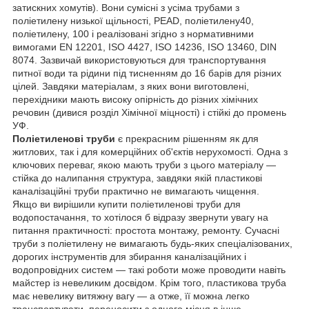
затискних хомутів). Вони сумісні з усіма трубами з
поліетилену низької щільності, PEAD, поліетилену40,
поліетилену, 100 і реалізовані згідно з нормативними
вимогами EN 12201, ISO 4427, ISO 14236, ISO 13460, DIN
8074. Зазвичай використовуються для транспортування
питної води та рідини під тисненням до 16 барів для різних
цілей. Завдяки матеріалам, з яких вони виготовлені,
перехідники мають високу опірність до різних хімічних
речовин (дивися розділ Хімічної міцності) і стійкі до промень
УФ.
Поліетиленові труби
є прекрасним рішенням як для
житлових, так і для комерційних об'єктів нерухомості. Одна з
ключових переваг, якою мають труби з цього матеріалу —
стійка до налипання структура, завдяки якій пластикові
каналізаційні труби практично не вимагають чищення.
Якщо ви вирішили купити поліетиленові труби для
водопостачання, то хотілося б відразу звернути увагу на
питання практичності: простота монтажу, ремонту. Сучасні
труби з поліетилену не вимагають будь-яких спеціалізованих,
дорогих інструментів для збирання каналізаційних і
водопровідних систем — такі роботи може проводити навіть
майстер із невеликим досвідом. Крім того, пластикова труба
має невелику витяжну вагу — а отже, її можна легко
транспортувати, переносити з одного місця в інше.