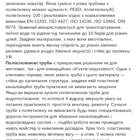
затискних хомутів). Вони сумісні з усіма трубами з
поліетилену низької щільності, PEAD, поліетилену40,
поліетилену, 100 і реалізовані згідно з нормативними
вимогами EN 12201, ISO 4427, ISO 14236, ISO 13460, DIN
8074. Зазвичай використовуються для транспортування
питної води та рідини під тисненням до 16 барів для різних
цілей. Завдяки матеріалам, з яких вони виготовлені,
перехідники мають високу опірність до різних хімічних
речовин (дивися розділ Хімічної міцності) і стійкі до промень
УФ.
Поліетиленові труби
є прекрасним рішенням як для
житлових, так і для комерційних об'єктів нерухомості. Одна з
ключових переваг, якою мають труби з цього матеріалу —
стійка до налипання структура, завдяки якій пластикові
каналізаційні труби практично не вимагають чищення.
Якщо ви вирішили купити поліетиленові труби для
водопостачання, то хотілося б відразу звернути увагу на
питання практичності: простота монтажу, ремонту. Сучасні
труби з поліетилену не вимагають будь-яких спеціалізованих,
дорогих інструментів для збирання каналізаційних і
водопровідних систем — подібні роботи може проводити
навіть майстер із невеликим досвідом. Крім того, пластикова
труба має невелику витяжну вагу — а отже, її можна легко
транспортувати, переносити з одного місця в інше.