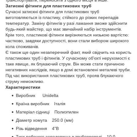
Затискні фітинги для пластикових труб
Сучасні затискні фітинги для пластикових труб
виготовляються із пластику, стійкого до різких перепадів
температур. Заміну фітингів у разі ламання зможе здійснити
будь-який майстер, що має звичайний набір інструментів.
Крім того, пластикові фітинги вирізняються низькою вартістю:
частково, завдяки доступності, вони стали вибором широкого
кола споживачів.
Є також ще один незаперечний факт, який свідчить на користь
пластикових труб і фітингів. У сучасному об'єкті нерухомості є
таке явище, як блукаючий струм. Він може стати причиною
негативних наслідків, якщо в домі встановлені металеві труби.
Під час використання пластикових труб, прояв блукаючого
струму неможливо.
Характеристики
Виробник Unidelta
Країна виробник Італія
Матеріал сідниці Полиэтилен
Діаметр хомута 250.0 (мм)
Різь відведення 4"В
Тиск робочого середовища в трубопроводі 10.0