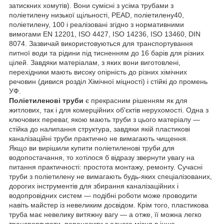
затискних хомутів). Вони сумісні з усіма трубами з
поліетилену низької щільності, PEAD, поліетилену40,
поліетилену, 100 і реалізовані згідно з нормативними
вимогами EN 12201, ISO 4427, ISO 14236, ISO 13460, DIN
8074. Зазвичай використовуються для транспортування
питної води та рідини під тисненням до 16 барів для різних
цілей. Завдяки матеріалам, з яких вони виготовлені,
перехідники мають високу опірність до різних хімічних
речовин (дивися розділ Хімічної міцності) і стійкі до промень
УФ.
Поліетиленові труби
є прекрасним рішенням як для
житлових, так і для комерційних об'єктів нерухомості. Одна з
ключових переваг, якою мають труби з цього матеріалу —
стійка до налипання структура, завдяки якій пластикові
каналізаційні труби практично не вимагають чищення.
Якщо ви вирішили купити поліетиленові труби для
водопостачання, то хотілося б відразу звернути увагу на
питання практичності: простота монтажу, ремонту. Сучасні
труби з поліетилену не вимагають будь-яких спеціалізованих,
дорогих інструментів для збирання каналізаційних і
водопровідних систем — подібні роботи може проводити
навіть майстер із невеликим досвідом. Крім того, пластикова
труба має невелику витяжну вагу — а отже, її можна легко
транспортувати, переносити з одного місця в інше.