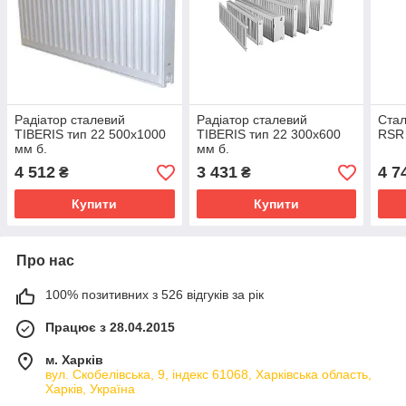
Радіатор сталевий
Радіатор сталевий
Стал
TIBERIS тип 22 500х1000
TIBERIS тип 22 300х600
RSR 
мм б.
мм б.
4 512
3 431
4 7
₴
₴
Купити
Купити
Про нас
100% позитивних з 526 відгуків за рік
Працює з 28.04.2015
м. Харків
вул. Скобелівська, 9, індекс 61068, Харківська область,
Харків, Україна