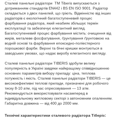
Сталеві панельні радіатори TM Tiberis випускаються з
дотриманням стандартів EN442 і BS EN ISO 9001. Радіатор
складається з двох панелей, що гріють. Відмінністю від інших
радіаторів є екологічний багатоступеневий процес
фарбування радіатора, який неабияк збільшує термін
експлуатації та забезпечує елегантний вигляд.
Багатоступеневий процес фарбування містить: очищення від
жирів, металеве фосфатування, ґрунтування ґрунтовкою на
водній основі та фарбування епоксидно-поліестерного
порошкової фарби. Верхні та бічні кришки монтуються в
заводських умовах, що надає виробу елегантного вигляду.
Сталеві панельні радіатори TIBERIS здобули велику
популярність в Україні завдяки найкращому співвідношенню
основних параметрів вибору приладу: ціна, теплова
потужність і якість. Сталеві панельні радіатори TIBERIS — це
високоефективні теплові прилади, призначені для робочого
тиску 8-10 атм, під час опресовування — 13 атм.
Рекомендується використовувати насамперед в
індивідуальному житловому секторі з автономним опаленням.
Габаритна довжина — від 400 до 2000 мм.
Технічні характеристики сталевого радіатора Тіберіс: