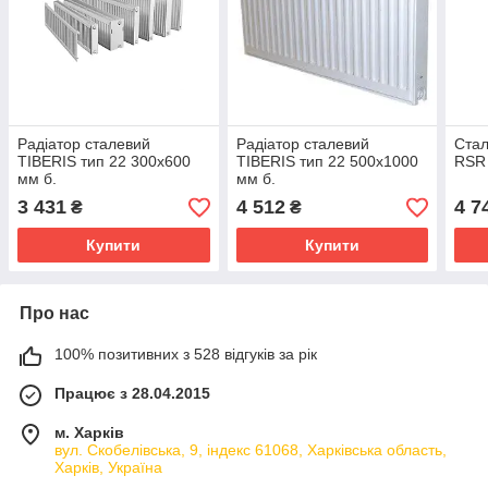
Радіатор сталевий
Радіатор сталевий
Стал
TIBERIS тип 22 300х600
TIBERIS тип 22 500х1000
RSR 
мм б.
мм б.
3 431
4 512
4 7
₴
₴
Купити
Купити
Про нас
100% позитивних з 528 відгуків за рік
Працює з 28.04.2015
м. Харків
вул. Скобелівська, 9, індекс 61068, Харківська область,
Харків, Україна