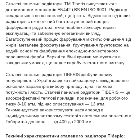
Сталеві панельні радіатори TM Tiberis випускаються з
дотриманням стандартів EN442 і BS EN ISO 9001. Радіатор
складається з двох панелей, що гріють. Відмінністю від інших
радіаторів є екологічний багатоступеневий процес
фарбування радіатора, який неабияк збільшує термін
експлуатації та забезпечує елегантний вигляд.
Багатоступеневий процес фарбування містить: очищення від
жирів, металеве фосфатування, ґрунтування ґрунтовкою на
водній основі та фарбування епоксидно-поліестерного
порошкової фарби. Верхні та бічні кришки монтуються в
заводських умовах, що надає виробу елегантного вигляду.
Сталеві панельні радіатори TIBERIS здобули велику
популярність в Україні завдяки найкращому співвідношенню
основних параметрів вибору приладу: ціна, теплова
потужність і якість. Сталеві панельні радіатори TIBERIS — це
високоефективні теплові прилади, призначені для робочого
тиску 8-10 атм, під час опресовування — 13 атм.
Рекомендується використовувати насамперед в
індивідуальному житловому секторі з автономним опаленням.
Габаритна довжина — від 400 до 2000 мм.
Технічні характеристики сталевого радіатора Тіберіс: