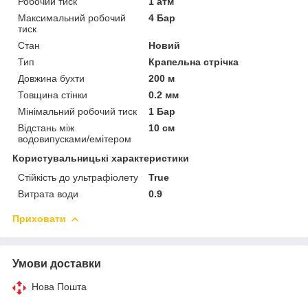
Робочий тиск
1 атм
Максимальний робочий
4 Бар
тиск
Стан
Новий
Тип
Крапельна стрічка
Довжина бухти
200 м
Товщина стінки
0.2 мм
Мінімальний робочий тиск
1 Бар
Відстань між
10 см
водовипусками/емітером
Користувальницькі характеристики
Стійкість до ультрафіолету
True
Витрата води
0.9
Приховати
Умови доставки
Нова Пошта