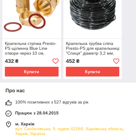
Крапельна стрічка Presto-
Крапельна трубка сліпа
PS щілинна Blue Line
Presto-PS для крапельниці
отвори через 10 см,
"Спиця" діаметр 3,2 мм,
витрата води 2,2 л/год,
довжина 200 м (3-07B)
432
452
₴
₴
довжина 500 м (BL-10-
500)
Купити
Купити
Про нас
100% позитивних з 527 відгуків за рік
Працює з 28.04.2015
м. Харків
вул. Скобелівська, 9, індекс 61068, Харківська область,
Харків, Україна