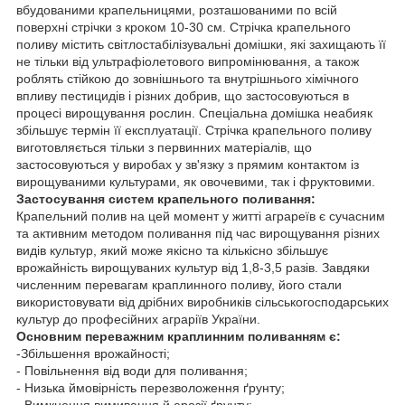
вбудованими крапельницями, розташованими по всій
поверхні стрічки з кроком 10-30 см. Стрічка крапельного
поливу містить світлостабілізувальні домішки, які захищають її
не тільки від ультрафіолетового випромінювання, а також
роблять стійкою до зовнішнього та внутрішнього хімічного
впливу пестицидів і різних добрив, що застосовуються в
процесі вирощування рослин. Спеціальна домішка неабияк
збільшує термін її експлуатації. Стрічка крапельного поливу
виготовляється тільки з первинних матеріалів, що
застосовуються у виробах у зв'язку з прямим контактом із
вирощуваними культурами, як овочевими, так і фруктовими.
Застосування систем крапельного поливання:
Крапельний полив на цей момент у житті аграреїв є сучасним
та активним методом поливання під час вирощування різних
видів культур, який може якісно та кількісно збільшує
врожайність вирощуваних культур від 1,8-3,5 разів. Завдяки
численним перевагам краплинного поливу, його стали
використовувати від дрібних виробників сільськогосподарських
культур до професійних аграріїв України.
Основним переважним краплинним поливанням є:
-Збільшення врожайності;
- Повільнення від води для поливання;
- Низька ймовірність перезволоження ґрунту;
- Вимкнення вимивання й ерозії ґрунту;