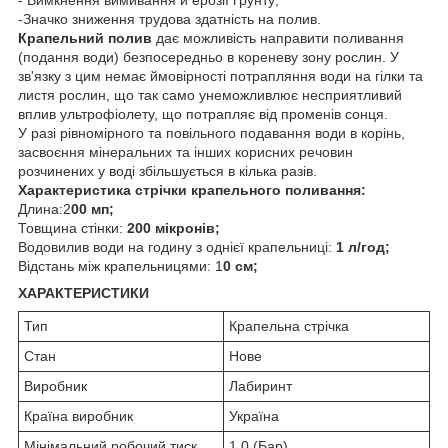
-Значко зниження трудова здатність на полив.
Крапельний полив
дає можливість направити поливання
(подання води) безпосередньо в кореневу зону рослин. У
зв'язку з цим немає ймовірності потрапляння води на гілки та
листя рослин, що так само унеможливлює несприятливий
вплив ультрофіолету, що потрапляє від променів сонця.
У разі рівномірного та повільного подавання води в корінь,
засвоєння мінеральних та інших корисних речовин
розчинених у воді збільшується в кілька разів.
Характеристика стрічки крапельного поливання:
Длина:2
00 мп;
Товщина стінки:
200 мікронів;
Водовилив води на годину з однієї крапельниці:
1 л/год;
Відстань між крапельницями: 1
0 см;
ХАРАКТЕРИСТИКИ
Тип
Крапельна стрічка
Стан
Нове
Виробник
Лабиринт
Країна виробник
Україна
Мінімальний робочий тиск
1.0 (Бар)