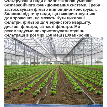
Фільтрування води є обов'язковою умовою
безперебійного функціонування системи. Треба
застосовувати фільтр відповідної конструкції.
Залежно від типу води, що використовується
для зрошення, це можуть бути циклонні
фільтри, фільтри для зернистого кварциту,
дискові фільтри, сітчасті фільтри. Ми
рекомендуємо використовувати ступінь
фільтрації в розмірі 150 меш (100 мікронів).