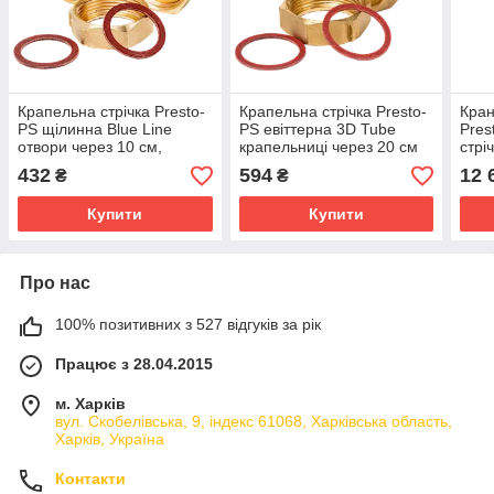
Крапельна стрічка Presto-
Крапельна стрічка Presto-
Кран
PS щілинна Blue Line
PS евіттерна 3D Tube
Pres
отвори через 10 см,
крапельниці через 20 см
стрі
витрата води 2,2 л/год,
витрата 2.7 л/год, довжина
R)
432
594
12 
₴
₴
довжина 500 м (BL-10-
500 м (3D-20-500)
500)
Купити
Купити
Про нас
100% позитивних з 527 відгуків за рік
Працює з 28.04.2015
м. Харків
вул. Скобелівська, 9, індекс 61068, Харківська область,
Харків, Україна
Контакти