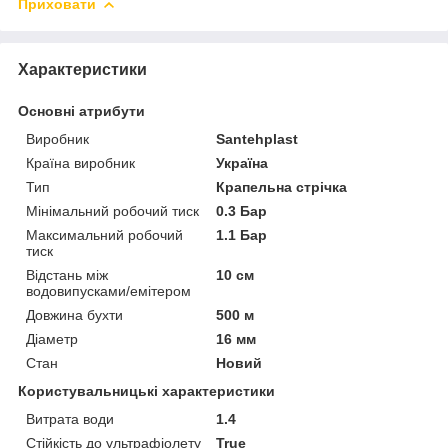
Приховати
Характеристики
Основні атрибути
Виробник
Santehplast
Країна виробник
Україна
Тип
Крапельна стрічка
Мінімальний робочий тиск
0.3 Бар
Максимальний робочий
1.1 Бар
тиск
Відстань між
10 см
водовипусками/емітером
Довжина бухти
500 м
Діаметр
16 мм
Стан
Новий
Користувальницькі характеристики
Витрата води
1.4
Стійкість до ультрафіолету
True