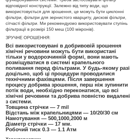
відповідної конструкції. Залежно від типу води, що
використовується для зрошення, це можуть бути циклонні
фільтри, фільтри для зернистого кварциту, дискові фільтри,
сітчасті фільтри. Ми рекомендуємо використовувати ступінь
фільтрації в розмірі 150 меш (100 мікронів).
ЗРУЧНЕ ОРОШЕННЯ:
Всі використовувані в добривовій зрошення
хімічні речовини можуть бути використані
тільки у водорозчинній формі, вони мають
розміщуватися в системі крапельного
поливання перед фільтрами. У будь-якому разі
доцільно, щоб ці процедури проводилися
технічними фахівцями. Після завершення
процесу добрива зрошення, перш ніж зупинити
потік води, необхідно переконатися, що всі
хімічні речовини та добрива повністю видалені
з системи.
Товщина стрічки — 7 mil
Відстань між крапельницями — 10/20/30 см
Намотування — 500,1000,2000 м
Діаметр стрічки — 17 мм.
Робочий тиск 0.3 — 1.1 Атм
Характеристики