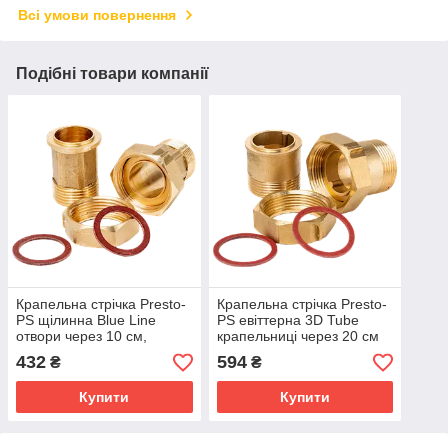
Всі умови повернення
Подібні товари компанії
Крапельна стрічка Presto-
Крапельна стрічка Presto-
PS щілинна Blue Line
PS евіттерна 3D Tube
отвори через 10 см,
крапельниці через 20 см
витрата води 2,2 л/год,
витрата 2.7 л/год, довжина
432
594
₴
₴
довжина 500 м (BL-10-
500 м (3D-20-500)
500)
Купити
Купити