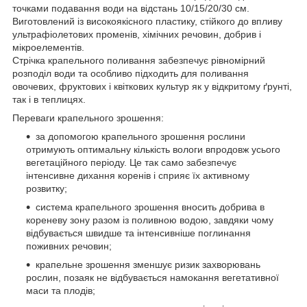
точками подавання води на відстань 10/15/20/30 см.
Виготовлений із високоякісного пластику, стійкого до впливу
ультрафіолетових променів, хімічних речовин, добрив і
мікроелементів.
Стрічка крапельного поливання забезпечує рівномірний
розподіл води та особливо підходить для поливання
овочевих, фруктових і квіткових культур як у відкритому ґрунті,
так і в теплицях.
Переваги крапельного зрошення:
за допомогою крапельного зрошення рослини
отримують оптимальну кількість вологи впродовж усього
вегетаційного періоду. Це так само забезпечує
інтенсивне дихання коренів і сприяє їх активному
розвитку;
система крапельного зрошення вносить добрива в
кореневу зону разом із поливною водою, завдяки чому
відбувається швидше та інтенсивніше поглинання
поживних речовин;
крапельне зрошення зменшує ризик захворювань
рослин, позаяк не відбувається намокання вегетативної
маси та плодів;