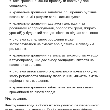
таке зрошення можна проводити навіть під час
сонцепеку;
крапельне зрошення запобігає поширенню бур'янів,
позаяк зона між рядами залишається сухою;
крапельне зрошення дає змогу доглядати за
рослинами (обприскування, обробляти ґрунт, збирати
урожай) у будь-який час: до, після та під час зрошення
система крапельного зрошення може
застосовуватися на схилах або ділянках зі складним
рельєфом;
крапельне зрошення не вимагає високого тиску води
в трубопроводі, що дає змогу заощадити витрати на
насосних агрегатах;
система автоматичного крапельного поливання дає
змогу регулювати глибину зволоження, кількість, якість і
періодичність зрошення;
крапельне зрошення забезпечує високі показники
врожайності та якості плодів.
Фільтрування:
Фільтрування води є обов'язковою умовою безперебійного
функціонування системи. Треба застосовувати фільтр