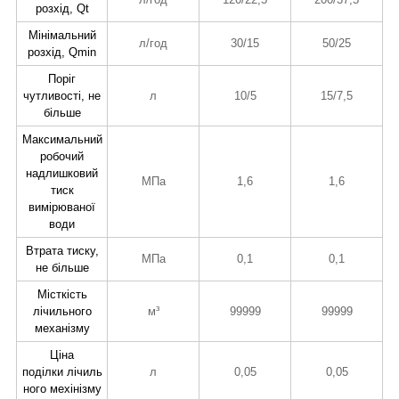
розхід, Qt
Мінімальний
л/год
30/15
50/25
розхід, Qmin
Поріг
чутливості, не
л
10/5
15/7,5
більше
Максимальний
робочий
надлишковий
МПа
1,6
1,6
тиск
вимірюваної
води
Втрата тиску,
МПа
0,1
0,1
не більше
Місткість
лічильного
м³
99999
99999
механізму
Ціна
поділки лічиль
л
0,05
0,05
ного мехінізму