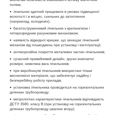
полем;
лічильник здатний працювати в умовах підвищеної
вологості і в місцях, схильних до затоплення
(наприклад, колодязях);
багатоструменевий лічильник з крильчаткою і
пятирозрядним рахунковим механізмом;
наявність відкидної кришки, що захищає лічильний
механізм від пошкоджень при установці і експлуатації;
антикорозійне покриття металевих частин лічильників;
сучасний привабливий дизайн, зручні компактні
розміри, невелика вага лічильників;
при виробництві лічильників використані тільки
високоякісні матеріали, що забезпечує надійну і
безперебійну роботу приладів;
установка лічильника проводиться на горизонтальних
ділянках трубопроводу;
метрологічні характеристики лічильників відповідають
ДСТУ 3580, класу В (при установці на горизонтальних
ділянках трубопроводу шкалою вгору);