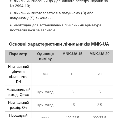
лічильник внесений до Державного реєстру України за
№ 2994-10;
лічильник виготовляється в латунному (B) або
чавунному (S) виконанні;
необхідна для встановлення лічильників арматура
поставляється за запитом.
Основні характеристики лічильників MNK-UA
Параметр
Одиниця
MNK-UA 15
MNK-UA 20
виміру
Номінальний
діаметр
мм
15
20
лічильника,
DN
Максимальний
куб. м/год
3
5
розхід, Qmax
Номінальний
куб. м/год
1.5
2.5
розхід, Qn
Перехідний
л/год
120/22,5
200/37,5