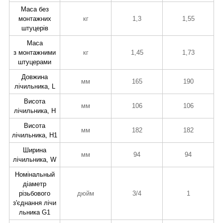
Маса без
монтажних
кг
1,3
1,55
штуцерів
Маса
з монтажними
кг
1,45
1,73
штуцерами
Довжина
мм
165
190
лічильника, L
Висота
мм
106
106
лічильника, H
Висота
мм
182
182
лічильника, H1
Ширина
мм
94
94
лічильника, W
Номінальный
діаметр
різьбового
дюйм
3/4
1
з'єднання лічи
льника G1