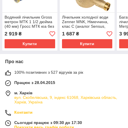
Водяний лічильник Gross
Лічильник холодної води
Бага
метрон MTK 1 1/2 дюйма
Zenner MNK, Німеччина,
лічи
(40 мм) Гросс МТК юа без
клас С (аналог Sensus,
Мет
КМЧ
Gross) 3/4" (20 мм) Ду 20
мм) 
2 919
1 687
3 9
₴
₴
без
Купити
Купити
Про нас
100% позитивних з 527 відгуків за рік
Працює з 28.04.2015
м. Харків
вул. Скобелівська, 9, індекс 61068, Харківська область,
Харків, Україна
Контакти
Сьогодні працює з 09:30 до 17:30
Показати весь графік роботи