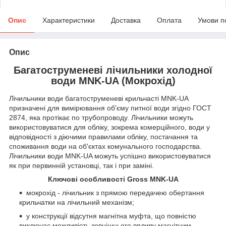
Опис
Характеристики
Доставка
Оплата
Умови п
Опис
Багатоструменеві лічильники холодної
води MNK-UA (Мокрохід)
Лічильники води багатоструменеві крильчасті MNK-UA
призначені для вимірювання об'єму питної води згідно ГОСТ
2874, яка протікає по трубопроводу. Лічильники можуть
використовуватися для обліку, зокрема комерційного, води у
відповідності з діючими правилами обліку, постачання та
споживання води на об'єктах комунального господарства.
Лічильники води MNK-UA можуть успішно використовуватися
як при первинній установці, так і при заміні.
Ключові особливості Gross MNK-UA
мокрохід - лічильник з прямою передачею обертання
крильчатки на лічильний механізм;
у конструкції відсутня магнітна муфта, що повністю
виключає можливість зовнішнього впливу магнітним