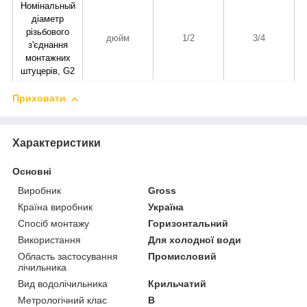
Номінальный
діаметр
різьбового
дюйм
1/2
3/4
з'єднання
монтажних
штуцерів, G2
Приховати
Характеристики
Основні
Виробник
Gross
Країна виробник
Україна
Спосіб монтажу
Горизонтальний
Використання
Для холодної води
Область застосування
Промисловий
лічильника
Вид водолічильника
Крильчатий
Метрологічний клас
В